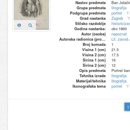
Naslov predmeta
Ban Jelači
Grupa predmeta
litografija
Podgrupa predmeta
portret
Grad nastanka
Zagreb
Stilsko razdoblje
historiciza
Godina nastanka:
oko 1860
Autor (osoba)
nepoznat
Autorska radionica (proizvođač)
Lit. zavod
Broj komada
1
Visina 1 (cm)
21.5
Visina 2 (cm)
17.5
Širina 1 (cm)
16
Širina 2 (cm)
12
Opis predmeta
Portret ban
Tehnika izrade
litografija
Materijal/tehnika
litografija
Ikonografska tema
portret