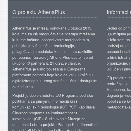
O projektu AthenaPlus
Informacij
AthenaPlus je mreža, osnovana u ožujku 2013.,
Jedan od prima
koja ima za cilj omogućavanje pristupa mrežama
3,6 milijuna j
kulturne baštine, obogaćivanje metapodataka,
s fokusom na s
poboljšanje višejezične terminologije, te
sadržaj drugih 
prilagođavanje podataka korisnicima s različitim
posredni nosite
potrebama. Konzorcij Athene Plus sastoji se od
arhivi, istraži
ukupno 40 partnera iz 21 države članice.
organizacije, 
AthenaPlus je usko povezana s Europeana
uključen i priv
platformom pomoću koje koje će veliku količinu
Cilj projekta 
digitaliziranog kulturnog sadržaja učiniti dostupnim
pretraživanja 
za korisnike.
Europeane, kao
Projekt je dobio sredstva EU Programa podrške
dogradnja više
politikama za primjenu informacijskih i
poboljšanje kv
komunikacijskih tehnologije (ICT PSP) kao dijela
metapodataka
Okvirnog programa za konkurentnost i
inovativnost (CIP). Sudjelovanje Muzeja za
umjetnost i obrt u projektu Partage Plus financijski
će podržati Ministarstvo kulture Republike