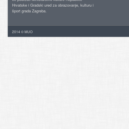
Hrvatske i Gradski ured za obrazovanje, kulturu i
šport grada Zagreba.
2014 © MUO