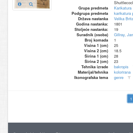
Shuttlecoc
Grupa predmeta
Karikatura
Podgrupa predmeta
karikatura 
Država nastanka
Velika Brit
Godina nastanka:
1801
Stoljeće nastanka:
19
Suradnik (osoba)
Gillray, J
Broj komada
1
Visina 1 (cm)
25
Visina 2 (cm)
18.5
Širina 1 (cm)
28
Širina 2 (cm)
23
Tehnika izrade
bakropis
Materijal/tehnika
kolorirana
Ikonografska tema
genre