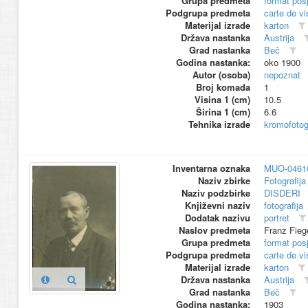
Grupa predmeta
format pos
Podgrupa predmeta
carte de vi
Materijal izrade
karton
Država nastanka
Austrija
Grad nastanka
Beč
Godina nastanka:
oko 1900
Autor (osoba)
nepoznat
Broj komada
1
Visina 1 (cm)
10.5
Širina 1 (cm)
6.6
Tehnika izrade
kromofotogr
Inventarna oznaka
MUO-0461
Naziv zbirke
Fotografija 
Naziv podzbirke
DISDERI
Književni naziv
fotografija
Dodatak nazivu
portret
Naslov predmeta
Franz Fieg
Grupa predmeta
format pos
Podgrupa predmeta
carte de vi
Materijal izrade
karton
Država nastanka
Austrija
Grad nastanka
Beč
Godina nastanka:
1903