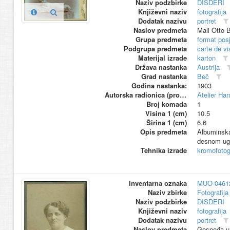
Naziv podzbirke
DISDERI
Književni naziv
fotografija
Dodatak nazivu
portret
Naslov predmeta
Mali Otto 
Grupa predmeta
format pos
Podgrupa predmeta
carte de vi
Materijal izrade
karton
Država nastanka
Austrija
Grad nastanka
Beč
Godina nastanka:
1903
Autorska radionica (proizvođač)
Atelier Ha
Broj komada
1
Visina 1 (cm)
10.5
Širina 1 (cm)
6.6
Opis predmeta
Albuminska 
desnom uglu
Tehnika izrade
kromofotogr
Inventarna oznaka
MUO-0461
Naziv zbirke
Fotografija 
Naziv podzbirke
DISDERI
Književni naziv
fotografija
Dodatak nazivu
portret
Naslov predmeta
Gospođa u b