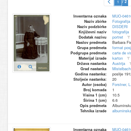
/ 2
Inventarna oznaka
MUO-0461
Naziv zbirke
Fotografija 
Naziv podzbirke
DISDERI
Književni naziv
fotografija
Dodatak nazivu
portret
Naslov predmeta
Barbara Fi
Grupa predmeta
format pos
Podgrupa predmeta
carte de vi
Materijal izrade
karton
Država nastanka
Austrija
Grad nastanka
Mistelbach
Godina nastanka:
poslije 191
Stoljeće nastanka:
20
Autor (osoba)
Forstner, L
Broj komada
1
Visina 1 (cm)
10.5
Širina 1 (cm)
6.6
Opis predmeta
Albuminska 
Tehnika izrade
albuminska 
Inventarna oznaka
MUO-0461