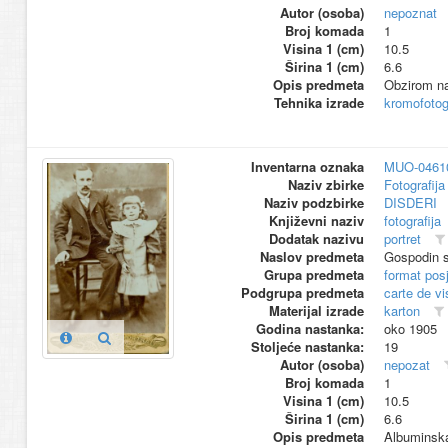
Autor (osoba)
nepoznat
Broj komada
1
Visina 1 (cm)
10.5
Širina 1 (cm)
6.6
Opis predmeta
Obzirom na 
Tehnika izrade
kromofotogr
Inventarna oznaka
MUO-0461
Naziv zbirke
Fotografija 
Naziv podzbirke
DISDERI
Književni naziv
fotografija
Dodatak nazivu
portret
Naslov predmeta
Gospodin s
Grupa predmeta
format pos
Podgrupa predmeta
carte de vi
Materijal izrade
karton
Godina nastanka:
oko 1905
Stoljeće nastanka:
19
Autor (osoba)
nepozat
Broj komada
1
Visina 1 (cm)
10.5
Širina 1 (cm)
6.6
Opis predmeta
Albuminska