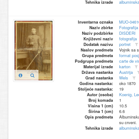
Tehnika izrade
albuminska 
Inventarna oznaka
MUO-0461
Naziv zbirke
Fotografija 
Naziv podzbirke
DISDERI
Književni naziv
fotografija
Dodatak nazivu
portret
Naslov predmeta
Vojnik sa 
Grupa predmeta
format pos
Podgrupa predmeta
carte de vi
Materijal izrade
karton
Država nastanka
Austrija
Grad nastanka
Wels
Godina nastanka:
oko 1870
Stoljeće nastanka:
19
Autor (osoba)
Koenig, Le
Broj komada
1
Visina 1 (cm)
10.5
Širina 1 (cm)
6.6
Opis predmeta
Albuminska
su crveni.
Tehnika izrade
albuminska 