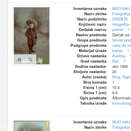
Inventarna oznaka
MUO-0461
Naziv zbirke
Fotografija 
Naziv podzbirke
DISDERI
Književni naziv
fotografija
Dodatak nazivu
portret
Naslov predmeta
Dječak sa 
Grupa predmeta
format pos
Podgrupa predmeta
carte de vi
Materijal izrade
karton
Država nastanka
Austrija
Grad nastanka
Beč
Godina nastanka:
oko 1906
Stoljeće nastanka:
20
Autor (osoba)
Bing, Sig
Broj komada
1
Visina 1 (cm)
10.5
Širina 1 (cm)
6.6
Opis predmeta
Albuminska 
Tehnika izrade
kromofotogr
Inventarna oznaka
MUO-0461
Naziv zbirke
Fotografija 