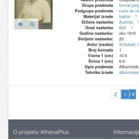
Grupa predmeta
format pos
Podgrupa predmeta
carte de vi
Materijal izrade
karton
Država nastanka
Austrija
Grad nastanka
Beč
Godina nastanka:
oko 1910
Stoljeće nastanka:
20
Autor (osoba)
Schubert, 
Broj komada
1
Visina 1 (cm)
10.5
Širina 1 (cm)
6.6
Opis predmeta
Albuminska 
Tehnika izrade
albuminska 
/ 2
O projektu AthenaPlus
Informacij