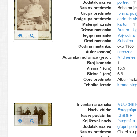
Dodatak nazivu
portret
Naslov predmeta
Beba na ja
Grupa predmeta
format pos
Podgrupa predmeta
carte de vi
Materijal izrade
karton
Država nastanka
Austro - U
Regija nastanka
Vojvodina
Grad nastanka
Subotica
Godina nastanka:
oko 1900
Autor (osoba)
nepoznat
Autorska radionica (proizvođač)
Mildner es
Broj komada
1
Visina 1 (cm)
10.5
Širina 1 (cm)
6.6
Opis predmeta
Albuminska 
Tehnika izrade
kromofotogr
Inventarna oznaka
MUO-0461
Naziv zbirke
Fotografija 
Naziv podzbirke
DISDERI
Književni naziv
fotografija
Dodatak nazivu
grupni port
Naslov predmeta
Obiteljski p