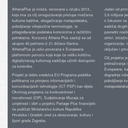
AthenaPlus je mreža, osnovana u ožujku 2013.,
Jedan od prima
koja ima za cilj omogućavanje pristupa mrežama
3,6 milijuna j
kulturne baštine, obogaćivanje metapodataka,
s fokusom na s
poboljšanje višejezične terminologije, te
sadržaj drugih 
prilagođavanje podataka korisnicima s različitim
posredni nosite
potrebama. Konzorcij Athene Plus sastoji se od
arhivi, istraži
ukupno 40 partnera iz 21 države članice.
organizacije, 
AthenaPlus je usko povezana s Europeana
uključen i priv
platformom pomoću koje koje će veliku količinu
Cilj projekta 
digitaliziranog kulturnog sadržaja učiniti dostupnim
pretraživanja 
za korisnike.
Europeane, kao
Projekt je dobio sredstva EU Programa podrške
dogradnja više
politikama za primjenu informacijskih i
poboljšanje kv
komunikacijskih tehnologije (ICT PSP) kao dijela
metapodataka
Okvirnog programa za konkurentnost i
inovativnost (CIP). Sudjelovanje Muzeja za
umjetnost i obrt u projektu Partage Plus financijski
će podržati Ministarstvo kulture Republike
Hrvatske i Gradski ured za obrazovanje, kulturu i
šport grada Zagreba.