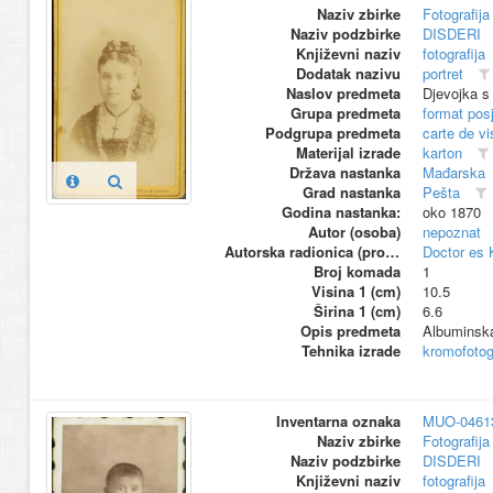
Naziv zbirke
Fotografija 
Naziv podzbirke
DISDERI
Književni naziv
fotografija
Dodatak nazivu
portret
Naslov predmeta
Djevojka s
Grupa predmeta
format pos
Podgrupa predmeta
carte de vi
Materijal izrade
karton
Država nastanka
Mađarska
Grad nastanka
Pešta
Godina nastanka:
oko 1870
Autor (osoba)
nepoznat
Autorska radionica (proizvođač)
Doctor es
Broj komada
1
Visina 1 (cm)
10.5
Širina 1 (cm)
6.6
Opis predmeta
Albuminska
Tehnika izrade
kromofotogr
Inventarna oznaka
MUO-0461
Naziv zbirke
Fotografija 
Naziv podzbirke
DISDERI
Književni naziv
fotografija