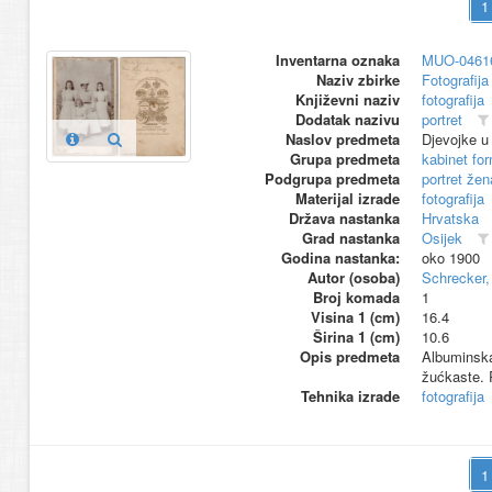
Inventarna oznaka
MUO-0461
Naziv zbirke
Fotografija 
Književni naziv
fotografija
Dodatak nazivu
portret
Naslov predmeta
Djevojke u
Grupa predmeta
kabinet fo
Podgrupa predmeta
portret žen
Materijal izrade
fotografija
Država nastanka
Hrvatska
Grad nastanka
Osijek
Godina nastanka:
oko 1900
Autor (osoba)
Schrecker
Broj komada
1
Visina 1 (cm)
16.4
Širina 1 (cm)
10.6
Opis predmeta
Albuminska
žućkaste. 
Tehnika izrade
fotografija