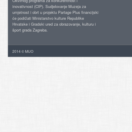
Okvirnog programa za konkurentnost i
inovativnost (CIP). Sudjelovanje Muzeja za
umjetnost i obrt u projektu Partage Plus financijski
će podržati Ministarstvo kulture Republike
Hrvatske i Gradski ured za obrazovanje, kulturu i
šport grada Zagreba.
2014 © MUO