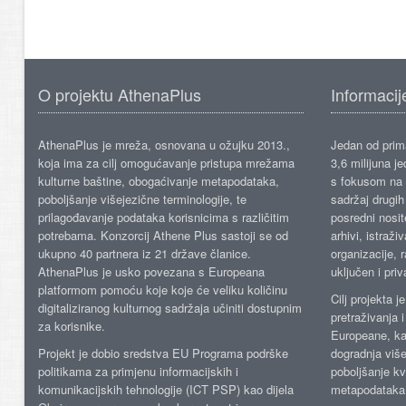
O projektu AthenaPlus
Informacij
AthenaPlus je mreža, osnovana u ožujku 2013.,
Jedan od prima
koja ima za cilj omogućavanje pristupa mrežama
3,6 milijuna j
kulturne baštine, obogaćivanje metapodataka,
s fokusom na s
poboljšanje višejezične terminologije, te
sadržaj drugih 
prilagođavanje podataka korisnicima s različitim
posredni nosite
potrebama. Konzorcij Athene Plus sastoji se od
arhivi, istraži
ukupno 40 partnera iz 21 države članice.
organizacije, 
AthenaPlus je usko povezana s Europeana
uključen i priv
platformom pomoću koje koje će veliku količinu
Cilj projekta 
digitaliziranog kulturnog sadržaja učiniti dostupnim
pretraživanja 
za korisnike.
Europeane, kao
Projekt je dobio sredstva EU Programa podrške
dogradnja više
politikama za primjenu informacijskih i
poboljšanje kv
komunikacijskih tehnologije (ICT PSP) kao dijela
metapodataka