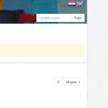
Traži
Ukupno: 1
1