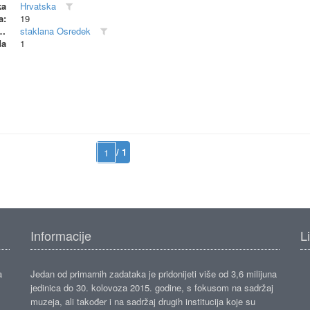
ka
Hrvatska
a:
19
dionica (proizvođač)
staklana Osredek
da
1
/ 1
Informacije
L
a
Jedan od primarnih zadataka je pridonijeti više od 3,6 milijuna
jedinica do 30. kolovoza 2015. godine, s fokusom na sadržaj
muzeja, ali također i na sadržaj drugih institucija koje su