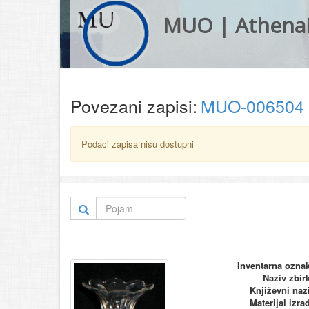
MUO | Athena
Povezani zapisi:
MUO-006504
Podaci zapisa nisu dostupni
Inventarna ozna
Naziv zbir
Književni naz
Materijal izra