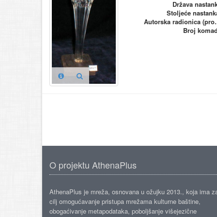
Država nastan
Stoljeće nastank
Autorska ra
Broj koma
O projektu AthenaPlus
AthenaPlus je mreža, osnovana u ožujku 2013., koja ima z
cilj omogućavanje pristupa mrežama kulturne baštine,
obogaćivanje metapodataka, poboljšanje višejezične