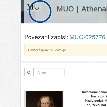
MUO | Athena
Povezani zapisi:
MUO-025776
Podaci zapisa nisu dostupni
Inventarna ozna
Naziv zbir
Naziv podzbir
Književni naz