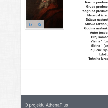
Naslov predme
Grupa predme
Podgrupa predme
Materijal izra
Država nastan
Stilsko razdobl
Godina nastank
Autor (osob
Broj koma
Visina 1 (c
Širina 1 (c
Ključne rije
Izlož
Tehnika izra
O projektu AthenaPlus