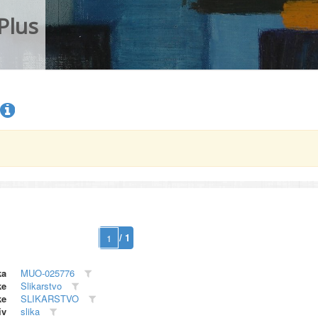
Plus
/ 1
ka
MUO-025776
ke
Slikarstvo
ke
SLIKARSTVO
iv
slika