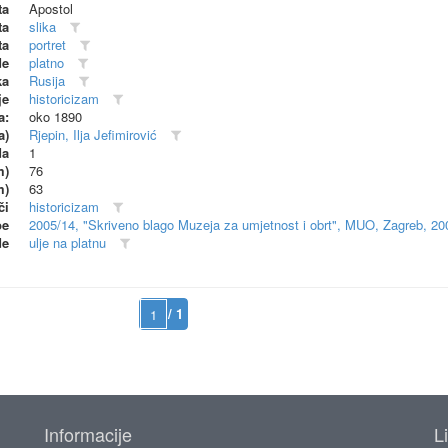
ta
Apostol
ta
slika
ta
portret
de
platno
ka
Rusija
je
historicizam
a:
oko 1890
a)
Rjepin, Ilja Jefimirović
da
1
m)
76
m)
63
či
historicizam
be
2005/14, "Skriveno blago Muzeja za umjetnost i obrt", MUO, Zagreb, 20
de
ulje na platnu
/ 1
Informacije
L