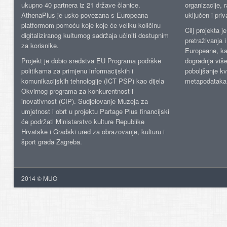
ukupno 40 partnera iz 21 države članice.
organizacije, 
AthenaPlus je usko povezana s Europeana
uključen i priv
platformom pomoću koje koje će veliku količinu
Cilj projekta 
digitaliziranog kulturnog sadržaja učiniti dostupnim
pretraživanja 
za korisnike.
Europeane, kao
Projekt je dobio sredstva EU Programa podrške
dogradnja više
politikama za primjenu informacijskih i
poboljšanje kv
komunikacijskih tehnologije (ICT PSP) kao dijela
metapodataka
Okvirnog programa za konkurentnost i
inovativnost (CIP). Sudjelovanje Muzeja za
umjetnost i obrt u projektu Partage Plus financijski
će podržati Ministarstvo kulture Republike
Hrvatske i Gradski ured za obrazovanje, kulturu i
šport grada Zagreba.
2014 © MUO