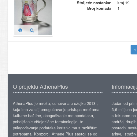
Stoljeće nastanka:
kraj 19
Broj komada
1
O projektu AthenaPlus
Informacij
AthenaPlus je mreža, osnovana u ožujku 2013.,
Jedan od prima
koja ima za cilj omogućavanje pristupa mrežama
3,6 milijuna j
kulturne baštine, obogaćivanje metapodataka,
s fokusom na s
poboljšanje višejezične terminologije, te
sadržaj drugih 
prilagođavanje podataka korisnicima s različitim
posredni nosite
potrebama. Konzorcij Athene Plus sastoji se od
arhivi, istraži