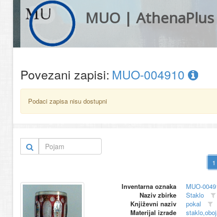
MUO | AthenaPlus
Povezani zapisi:
MUO-004910
Podaci zapisa nisu dostupni
Inventarna oznaka
MUO-0049
Naziv zbirke
Staklo
Književni naziv
pokal
Materijal izrade
staklo,obo