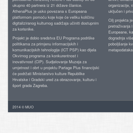
ukupno 40 partnera iz 21 države članice.
organizacije, 
AthenaPlus je usko povezana s Europeana
uključen i priv
platformom pomoću koje koje će veliku količinu
Cilj projekta 
digitaliziranog kulturnog sadržaja učiniti dostupnim
pretraživanja 
za korisnike.
Europeane, kao
Projekt je dobio sredstva EU Programa podrške
dogradnja više
politikama za primjenu informacijskih i
poboljšanje kv
komunikacijskih tehnologije (ICT PSP) kao dijela
metapodataka
Okvirnog programa za konkurentnost i
inovativnost (CIP). Sudjelovanje Muzeja za
umjetnost i obrt u projektu Partage Plus financijski
će podržati Ministarstvo kulture Republike
Hrvatske i Gradski ured za obrazovanje, kulturu i
šport grada Zagreba.
2014 © MUO