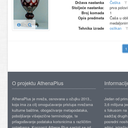
Država nastanka
Češka
Stoljeće nastanka:
prva polov
Broj komada
1
Opis predmeta
Čaša u obli
medaljonim
Tehnika izrade
oslikan
O projektu AthenaPlus
Informacij
AthenaPlus je mreža, osnovana u ožujku 2013.,
Jedan od prima
koja ima za cilj omogućavanje pristupa mrežama
3,6 milijuna j
kulturne baštine, obogaćivanje metapodataka,
s fokusom na s
poboljšanje višejezične terminologije, te
sadržaj drugih 
prilagođavanje podataka korisnicima s različitim
posredni nosite
potrebama. Konzorcij Athene Plus sastoji se od
arhivi, istraži