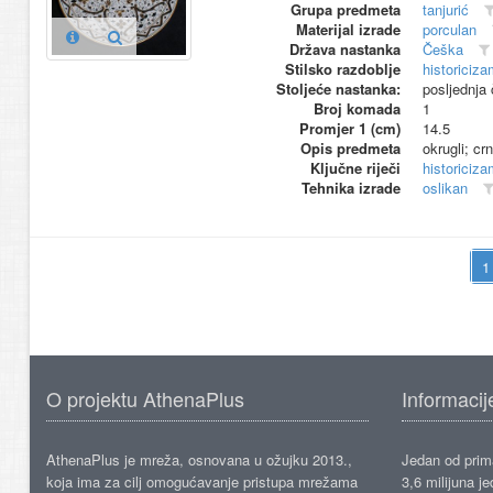
Grupa predmeta
tanjurić
Materijal izrade
porculan
Država nastanka
Češka
Stilsko razdoblje
historiciza
Stoljeće nastanka:
posljednja 
Broj komada
1
Promjer 1 (cm)
14.5
Opis predmeta
okrugli; cr
Ključne riječi
historiciza
Tehnika izrade
oslikan
O projektu AthenaPlus
Informacij
AthenaPlus je mreža, osnovana u ožujku 2013.,
Jedan od prima
koja ima za cilj omogućavanje pristupa mrežama
3,6 milijuna j