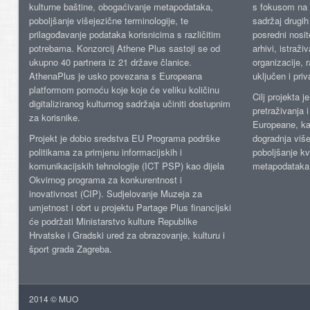
kulturne baštine, obogaćivanje metapodataka,
s fokusom na s
poboljšanje višejezične terminologije, te
sadržaj drugih 
prilagođavanje podataka korisnicima s različitim
posredni nosite
potrebama. Konzorcij Athene Plus sastoji se od
arhivi, istraži
ukupno 40 partnera iz 21 države članice.
organizacije, 
AthenaPlus je usko povezana s Europeana
uključen i priv
platformom pomoću koje koje će veliku količinu
Cilj projekta 
digitaliziranog kulturnog sadržaja učiniti dostupnim
pretraživanja 
za korisnike.
Europeane, kao
Projekt je dobio sredstva EU Programa podrške
dogradnja više
politikama za primjenu informacijskih i
poboljšanje kv
komunikacijskih tehnologije (ICT PSP) kao dijela
metapodataka
Okvirnog programa za konkurentnost i
inovativnost (CIP). Sudjelovanje Muzeja za
umjetnost i obrt u projektu Partage Plus financijski
će podržati Ministarstvo kulture Republike
Hrvatske i Gradski ured za obrazovanje, kulturu i
šport grada Zagreba.
2014 © MUO