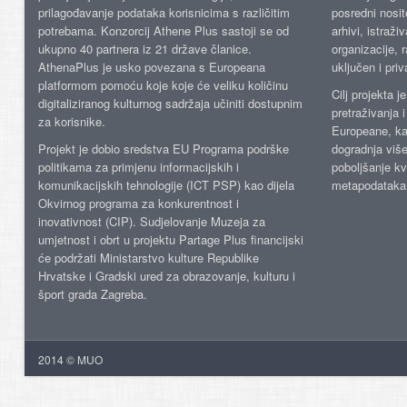
prilagođavanje podataka korisnicima s različitim
posredni nosite
potrebama. Konzorcij Athene Plus sastoji se od
arhivi, istraži
ukupno 40 partnera iz 21 države članice.
organizacije, 
AthenaPlus je usko povezana s Europeana
uključen i priv
platformom pomoću koje koje će veliku količinu
Cilj projekta 
digitaliziranog kulturnog sadržaja učiniti dostupnim
pretraživanja 
za korisnike.
Europeane, kao
Projekt je dobio sredstva EU Programa podrške
dogradnja više
politikama za primjenu informacijskih i
poboljšanje kv
komunikacijskih tehnologije (ICT PSP) kao dijela
metapodataka
Okvirnog programa za konkurentnost i
inovativnost (CIP). Sudjelovanje Muzeja za
umjetnost i obrt u projektu Partage Plus financijski
će podržati Ministarstvo kulture Republike
Hrvatske i Gradski ured za obrazovanje, kulturu i
šport grada Zagreba.
2014 © MUO