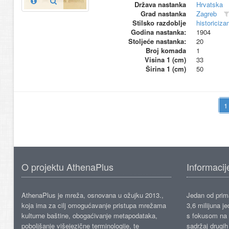
Država nastanka
Hrvatska
Grad nastanka
Zagreb
Stilsko razdoblje
historiciza
Godina nastanka:
1904
Stoljeće nastanka:
20
Broj komada
1
Visina 1 (cm)
33
Širina 1 (cm)
50
O projektu AthenaPlus
Informacij
AthenaPlus je mreža, osnovana u ožujku 2013.,
Jedan od prima
koja ima za cilj omogućavanje pristupa mrežama
3,6 milijuna j
kulturne baštine, obogaćivanje metapodataka,
s fokusom na s
poboljšanje višejezične terminologije, te
sadržaj drugih 