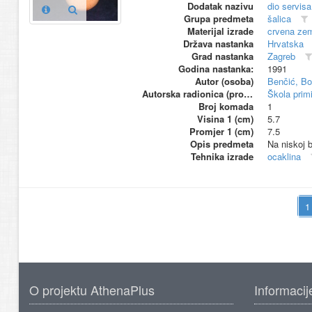
Dodatak nazivu
dio servis
Grupa predmeta
šalica
Materijal izrade
crvena zem
Država nastanka
Hrvatska
Grad nastanka
Zagreb
Godina nastanka:
1991
Autor (osoba)
Benčić, Bo
Autorska radionica (proizvođač)
Škola primi
Broj komada
1
Visina 1 (cm)
5.7
Promjer 1 (cm)
7.5
Opis predmeta
Na niskoj b
Tehnika izrade
ocaklina
O projektu AthenaPlus
Informacij