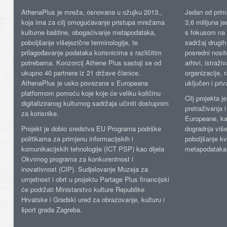
AthenaPlus je mreža, osnovana u ožujku 2013.,
Jedan od prima
koja ima za cilj omogućavanje pristupa mrežama
3,6 milijuna j
kulturne baštine, obogaćivanje metapodataka,
s fokusom na s
poboljšanje višejezične terminologije, te
sadržaj drugih 
prilagođavanje podataka korisnicima s različitim
posredni nosite
potrebama. Konzorcij Athene Plus sastoji se od
arhivi, istraži
ukupno 40 partnera iz 21 države članice.
organizacije, 
AthenaPlus je usko povezana s Europeana
uključen i priv
platformom pomoću koje koje će veliku količinu
Cilj projekta 
digitaliziranog kulturnog sadržaja učiniti dostupnim
pretraživanja 
za korisnike.
Europeane, kao
Projekt je dobio sredstva EU Programa podrške
dogradnja više
politikama za primjenu informacijskih i
poboljšanje kv
komunikacijskih tehnologije (ICT PSP) kao dijela
metapodataka
Okvirnog programa za konkurentnost i
inovativnost (CIP). Sudjelovanje Muzeja za
umjetnost i obrt u projektu Partage Plus financijski
će podržati Ministarstvo kulture Republike
Hrvatske i Gradski ured za obrazovanje, kulturu i
šport grada Zagreba.