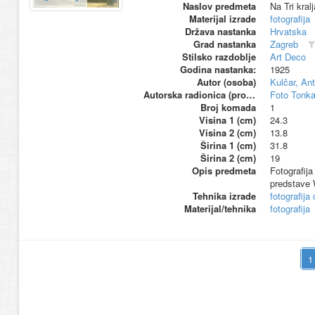
Naslov predmeta
Na Tri kralj
Materijal izrade
fotografija
Država nastanka
Hrvatska
Grad nastanka
Zagreb
Stilsko razdoblje
Art Deco
Godina nastanka:
1925
Autor (osoba)
Kulčar, Ant
Autorska radionica (proizvođač)
Foto Tonka
Broj komada
1
Visina 1 (cm)
24.3
Visina 2 (cm)
13.8
Širina 1 (cm)
31.8
Širina 2 (cm)
19
Opis predmeta
Fotografija
predstave W
Tehnika izrade
fotografija 
Materijal/tehnika
fotografija