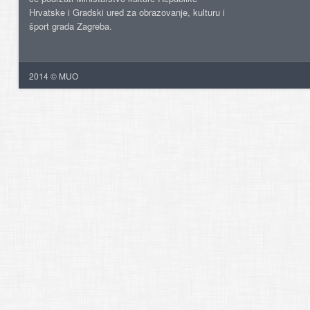
Hrvatske i Gradski ured za obrazovanje, kulturu i
šport grada Zagreba.
2014 © MUO