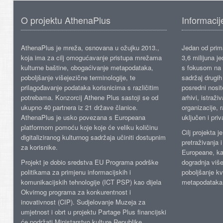
O projektu AthenaPlus
Informacij
AthenaPlus je mreža, osnovana u ožujku 2013.,
Jedan od prima
koja ima za cilj omogućavanje pristupa mrežama
3,6 milijuna j
kulturne baštine, obogaćivanje metapodataka,
s fokusom na s
poboljšanje višejezične terminologije, te
sadržaj drugih 
prilagođavanje podataka korisnicima s različitim
posredni nosite
potrebama. Konzorcij Athene Plus sastoji se od
arhivi, istraži
ukupno 40 partnera iz 21 države članice.
organizacije, 
AthenaPlus je usko povezana s Europeana
uključen i priv
platformom pomoću koje koje će veliku količinu
Cilj projekta 
digitaliziranog kulturnog sadržaja učiniti dostupnim
pretraživanja 
za korisnike.
Europeane, kao
Projekt je dobio sredstva EU Programa podrške
dogradnja više
politikama za primjenu informacijskih i
poboljšanje kv
komunikacijskih tehnologije (ICT PSP) kao dijela
metapodataka
Okvirnog programa za konkurentnost i
inovativnost (CIP). Sudjelovanje Muzeja za
umjetnost i obrt u projektu Partage Plus financijski
će podržati Ministarstvo kulture Republike