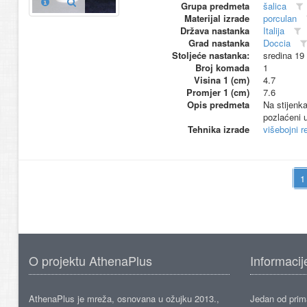
Grupa predmeta
šalica
Materijal izrade
porculan
Država nastanka
Italija
Grad nastanka
Doccia
Stoljeće nastanka:
sredina 19
Broj komada
1
Visina 1 (cm)
4.7
Promjer 1 (cm)
7.6
Opis predmeta
Na stijenka
pozlaćeni 
Tehnika izrade
višebojni re
O projektu AthenaPlus
Informacij
AthenaPlus je mreža, osnovana u ožujku 2013.,
Jedan od prima