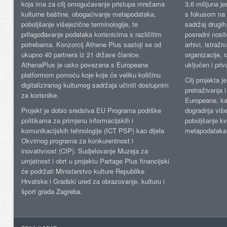
koja ima za cilj omogućavanje pristupa mrežama
3,6 milijuna j
kulturne baštine, obogaćivanje metapodataka,
s fokusom na s
poboljšanje višejezične terminologije, te
sadržaj drugih 
prilagođavanje podataka korisnicima s različitim
posredni nosite
potrebama. Konzorcij Athene Plus sastoji se od
arhivi, istraži
ukupno 40 partnera iz 21 države članice.
organizacije, 
AthenaPlus je usko povezana s Europeana
uključen i priv
platformom pomoću koje koje će veliku količinu
Cilj projekta 
digitaliziranog kulturnog sadržaja učiniti dostupnim
pretraživanja 
za korisnike.
Europeane, kao
Projekt je dobio sredstva EU Programa podrške
dogradnja više
politikama za primjenu informacijskih i
poboljšanje kv
komunikacijskih tehnologije (ICT PSP) kao dijela
metapodataka
Okvirnog programa za konkurentnost i
inovativnost (CIP). Sudjelovanje Muzeja za
umjetnost i obrt u projektu Partage Plus financijski
će podržati Ministarstvo kulture Republike
Hrvatske i Gradski ured za obrazovanje, kulturu i
šport grada Zagreba.