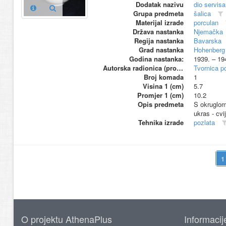
Dodatak nazivu
dio servisa
Grupa predmeta
šalica
Materijal izrade
porculan
Država nastanka
Njemačka
Regija nastanka
Bavarska
Grad nastanka
Hohenberg
Godina nastanka:
1939. – 19
Autorska radionica (proizvođač)
Tvornica p
Broj komada
1
Visina 1 (cm)
5.7
Promjer 1 (cm)
10.2
Opis predmeta
S okruglom 
ukras - cvij
Tehnika izrade
pozlata
O projektu AthenaPlus
Informacij