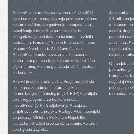
AthenaPlus je mreža, osnovana u ožujku 2013.,
Jedan od prima
koja ima za cilj omogućavanje pristupa mrežama
3,6 milijuna j
kulturne baštine, obogaćivanje metapodataka,
s fokusom na s
poboljšanje višejezične terminologije, te
sadržaj drugih 
prilagođavanje podataka korisnicima s različitim
posredni nosite
potrebama. Konzorcij Athene Plus sastoji se od
arhivi, istraži
ukupno 40 partnera iz 21 države članice.
organizacije, 
AthenaPlus je usko povezana s Europeana
uključen i priv
platformom pomoću koje koje će veliku količinu
Cilj projekta 
digitaliziranog kulturnog sadržaja učiniti dostupnim
pretraživanja 
za korisnike.
Europeane, kao
Projekt je dobio sredstva EU Programa podrške
dogradnja više
politikama za primjenu informacijskih i
poboljšanje kv
komunikacijskih tehnologije (ICT PSP) kao dijela
metapodataka
Okvirnog programa za konkurentnost i
inovativnost (CIP). Sudjelovanje Muzeja za
umjetnost i obrt u projektu Partage Plus financijski
će podržati Ministarstvo kulture Republike
Hrvatske i Gradski ured za obrazovanje, kulturu i
šport grada Zagreba.