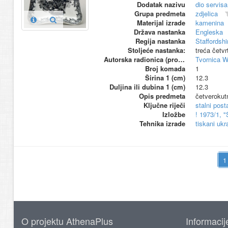
Dodatak nazivu
dio servisa
Grupa predmeta
zdjelica
Materijal izrade
kamenina
Država nastanka
Engleska
Regija nastanka
Staffordshi
Stoljeće nastanka:
treća četvr
Autorska radionica (proizvođač)
Tvornica 
Broj komada
1
Širina 1 (cm)
12.3
Duljina ili dubina 1 (cm)
12.3
Opis predmeta
četverokut
Ključne riječi
stalni pos
Izložbe
! 1973/1, 
Tehnika izrade
tiskani ukr
O projektu AthenaPlus
Informacij