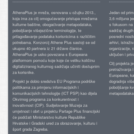
AthenaPlus je mreža, osnovana u ožujku 2013.,
Jedan od prima
koja ima za cilj omogućavanje pristupa mrežama
3,6 milijuna j
kulturne baštine, obogaćivanje metapodataka,
s fokusom na s
poboljšanje višejezične terminologije, te
sadržaj drugih 
prilagođavanje podataka korisnicima s različitim
posredni nosite
potrebama. Konzorcij Athene Plus sastoji se od
arhivi, istraži
ukupno 40 partnera iz 21 države članice.
organizacije, 
AthenaPlus je usko povezana s Europeana
uključen i priv
platformom pomoću koje koje će veliku količinu
Cilj projekta 
digitaliziranog kulturnog sadržaja učiniti dostupnim
pretraživanja 
za korisnike.
Europeane, kao
Projekt je dobio sredstva EU Programa podrške
dogradnja više
politikama za primjenu informacijskih i
poboljšanje kv
komunikacijskih tehnologije (ICT PSP) kao dijela
metapodataka
Okvirnog programa za konkurentnost i
inovativnost (CIP). Sudjelovanje Muzeja za
umjetnost i obrt u projektu Partage Plus financijski
će podržati Ministarstvo kulture Republike
Hrvatske i Gradski ured za obrazovanje, kulturu i
šport grada Zagreba.