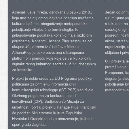
AthenaPlus je mreža, osnovana u ožujku 2013.,
Jedan od prima
koja ima za cilj omogućavanje pristupa mrežama
3,6 milijuna j
kulturne baštine, obogaćivanje metapodataka,
s fokusom na s
poboljšanje višejezične terminologije, te
sadržaj drugih 
prilagođavanje podataka korisnicima s različitim
posredni nosite
potrebama. Konzorcij Athene Plus sastoji se od
arhivi, istraži
ukupno 40 partnera iz 21 države članice.
organizacije, 
AthenaPlus je usko povezana s Europeana
uključen i priv
platformom pomoću koje koje će veliku količinu
Cilj projekta 
digitaliziranog kulturnog sadržaja učiniti dostupnim
pretraživanja 
za korisnike.
Europeane, kao
Projekt je dobio sredstva EU Programa podrške
dogradnja više
politikama za primjenu informacijskih i
poboljšanje kv
komunikacijskih tehnologije (ICT PSP) kao dijela
metapodataka
Okvirnog programa za konkurentnost i
inovativnost (CIP). Sudjelovanje Muzeja za
umjetnost i obrt u projektu Partage Plus financijski
će podržati Ministarstvo kulture Republike
Hrvatske i Gradski ured za obrazovanje, kulturu i
šport grada Zagreba.