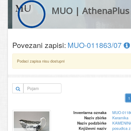
MUO | AthenaPlus
Povezani zapisi:
MUO-011863/07
Podaci zapisa nisu dostupni
Inventarna oznaka
MUO-0118
Naziv zbirke
Keramika
Naziv podzbirke
KAMENIN
Književni naziv
posudica 