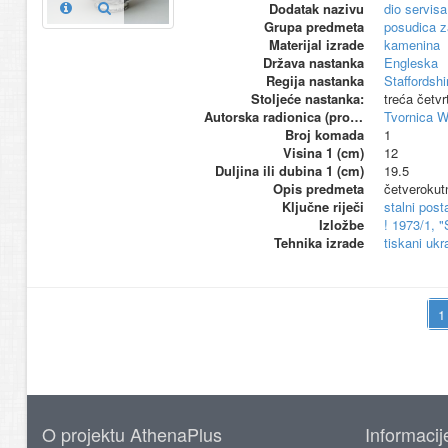
Dodatak nazivu
dio servisa
Grupa predmeta
posudica 
Materijal izrade
kamenina
Država nastanka
Engleska
Regija nastanka
Staffordshi
Stoljeće nastanka:
treća četvr
Autorska radionica (proizvođač)
Tvornica 
Broj komada
1
Visina 1 (cm)
12
Duljina ili dubina 1 (cm)
19.5
Opis predmeta
četverokut
Ključne riječi
stalni pos
Izložbe
! 1973/1, 
Tehnika izrade
tiskani ukr
O projektu AthenaPlus
Informacij