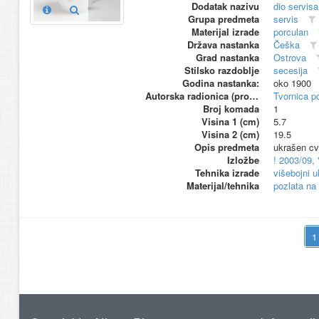
Dodatak nazivu
dio servis
Grupa predmeta
servis
Materijal izrade
porculan
Država nastanka
Češka
Grad nastanka
Ostrova
Stilsko razdoblje
secesija
Godina nastanka:
oko 1900
Autorska radionica (proizvođač)
Tvornica p
Broj komada
1
Visina 1 (cm)
5.7
Visina 2 (cm)
19.5
Opis predmeta
ukrašen cv
Izložbe
! 2003/09,
Tehnika izrade
višebojni u
Materijal/tehnika
pozlata na