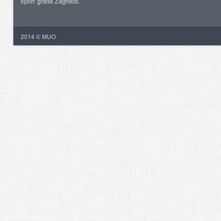
šport grada Zagreba.
2014 © MUO