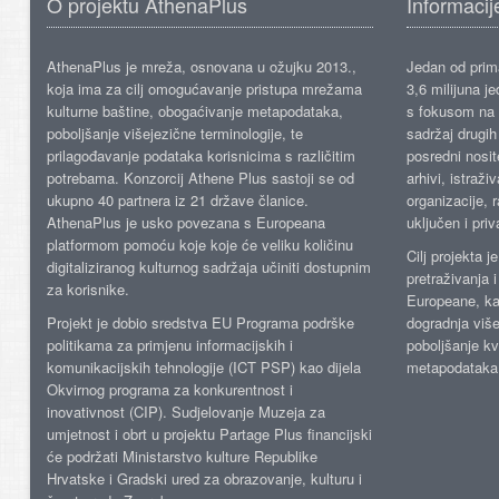
O projektu AthenaPlus
Informacij
AthenaPlus je mreža, osnovana u ožujku 2013.,
Jedan od prima
koja ima za cilj omogućavanje pristupa mrežama
3,6 milijuna j
kulturne baštine, obogaćivanje metapodataka,
s fokusom na s
poboljšanje višejezične terminologije, te
sadržaj drugih 
prilagođavanje podataka korisnicima s različitim
posredni nosite
potrebama. Konzorcij Athene Plus sastoji se od
arhivi, istraži
ukupno 40 partnera iz 21 države članice.
organizacije, 
AthenaPlus je usko povezana s Europeana
uključen i priv
platformom pomoću koje koje će veliku količinu
Cilj projekta 
digitaliziranog kulturnog sadržaja učiniti dostupnim
pretraživanja 
za korisnike.
Europeane, kao
Projekt je dobio sredstva EU Programa podrške
dogradnja više
politikama za primjenu informacijskih i
poboljšanje kv
komunikacijskih tehnologije (ICT PSP) kao dijela
metapodataka
Okvirnog programa za konkurentnost i
inovativnost (CIP). Sudjelovanje Muzeja za
umjetnost i obrt u projektu Partage Plus financijski
će podržati Ministarstvo kulture Republike
Hrvatske i Gradski ured za obrazovanje, kulturu i