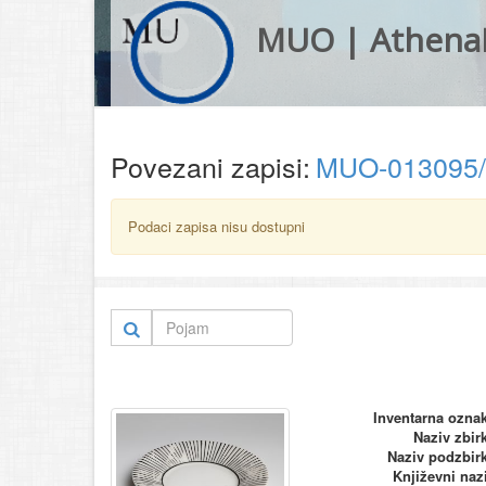
MUO | Athena
Povezani zapisi:
MUO-013095
Podaci zapisa nisu dostupni
Inventarna ozna
Naziv zbir
Naziv podzbir
Književni naz