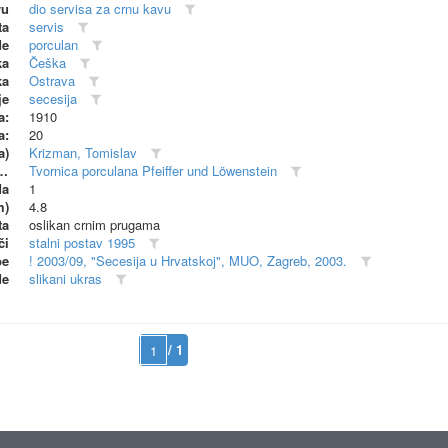
vu
dio servisa za crnu kavu
ta
servis
de
porculan
ka
Češka
ka
Ostrava
je
secesija
a:
1910
a:
20
a)
Krizman, Tomislav
dionica (proizvođač)
Tvornica porculana Pfeiffer und Löwenstein
da
1
m)
4.8
ta
oslikan crnim prugama
či
stalni postav 1995
be
! 2003/09, "Secesija u Hrvatskoj", MUO, Zagreb, 2003.
de
slikani ukras
/ 1