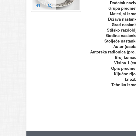
Dodatak nazi
Grupa predme
Materijal izra
Država nastan
Grad nastan
Stilsko razdobl
Godina nastank
Stoljeće nastank
Autor (osob
Autorska ra
Broj koma
Visina 1 (c
Opis predme
Ključne rije
Izlož
Tehnika izra