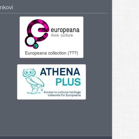
inkovi
Europeana collection (???)