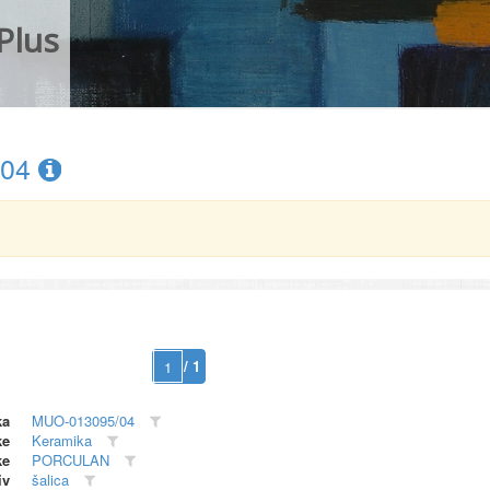
Plus
/04
/ 1
ka
MUO-013095/04
ke
Keramika
ke
PORCULAN
iv
šalica