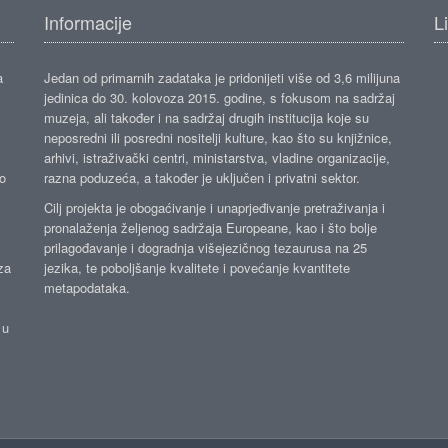
Informacije
L
a
Jedan od primarnih zadataka je pridonijeti više od 3,6 milijuna
jedinica do 30. kolovoza 2015. godine, s fokusom na sadržaj
muzeja, ali također i na sadržaj drugih institucija koje su
neposredni ili posredni nositelji kulture, kao što su knjižnice,
arhivi, istraživački centri, ministarstva, vladine organizacije,
ko
razna poduzeća, a također je uključen i privatni sektor.
Cilj projekta je obogaćivanje i unaprjeđivanje pretraživanja i
pronalaženja željenog sadržaja Europeane, kao i što bolje
prilagođavanje i dogradnja višejezičnog tezaurusa na 25
za
jezika, te poboljšanje kvalitete i povećanje kvantitete
metapodataka.
 u