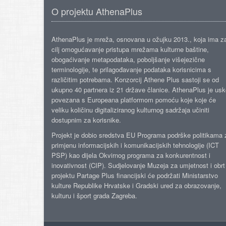
O projektu AthenaPlus
AthenaPlus je mreža, osnovana u ožujku 2013., koja ima z
cilj omogućavanje pristupa mrežama kulturne baštine,
obogaćivanje metapodataka, poboljšanje višejezične
terminologije, te prilagođavanje podataka korisnicima s
različitim potrebama. Konzorcij Athene Plus sastoji se od
ukupno 40 partnera iz 21 države članice. AthenaPlus je us
povezana s Europeana platformom pomoću koje koje će
veliku količinu digitaliziranog kulturnog sadržaja učiniti
dostupnim za korisnike.
Projekt je dobio sredstva EU Programa podrške politikama 
primjenu informacijskih i komunikacijskih tehnologije (ICT
PSP) kao dijela Okvirnog programa za konkurentnost i
inovativnost (CIP). Sudjelovanje Muzeja za umjetnost i obrt
projektu Partage Plus financijski će podržati Ministarstvo
kulture Republike Hrvatske i Gradski ured za obrazovanje,
kulturu i šport grada Zagreba.