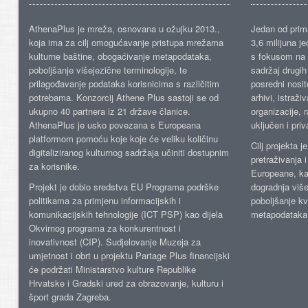
AthenaPlus je mreža, osnovana u ožujku 2013.,
Jedan od prima
koja ima za cilj omogućavanje pristupa mrežama
3,6 milijuna j
kulturne baštine, obogaćivanje metapodataka,
s fokusom na s
poboljšanje višejezične terminologije, te
sadržaj drugih 
prilagođavanje podataka korisnicima s različitim
posredni nosite
potrebama. Konzorcij Athene Plus sastoji se od
arhivi, istraži
ukupno 40 partnera iz 21 države članice.
organizacije, 
AthenaPlus je usko povezana s Europeana
uključen i priv
platformom pomoću koje koje će veliku količinu
Cilj projekta 
digitaliziranog kulturnog sadržaja učiniti dostupnim
pretraživanja 
za korisnike.
Europeane, kao
Projekt je dobio sredstva EU Programa podrške
dogradnja više
politikama za primjenu informacijskih i
poboljšanje kv
komunikacijskih tehnologije (ICT PSP) kao dijela
metapodataka
Okvirnog programa za konkurentnost i
inovativnost (CIP). Sudjelovanje Muzeja za
umjetnost i obrt u projektu Partage Plus financijski
će podržati Ministarstvo kulture Republike
Hrvatske i Gradski ured za obrazovanje, kulturu i
šport grada Zagreba.