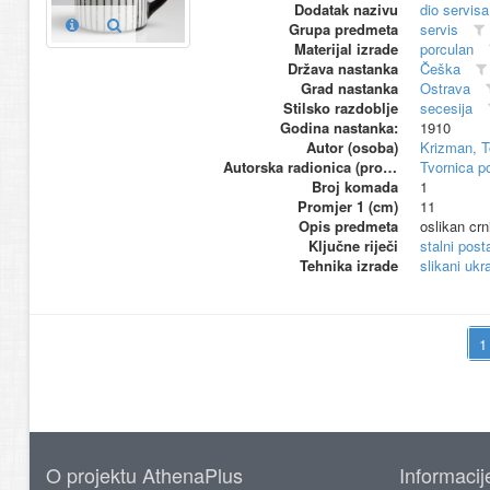
Dodatak nazivu
dio servis
Grupa predmeta
servis
Materijal izrade
porculan
Država nastanka
Češka
Grad nastanka
Ostrava
Stilsko razdoblje
secesija
Godina nastanka:
1910
Autor (osoba)
Krizman, T
Autorska radionica (proizvođač)
Tvornica p
Broj komada
1
Promjer 1 (cm)
11
Opis predmeta
oslikan cr
Ključne riječi
stalni pos
Tehnika izrade
slikani ukr
O projektu AthenaPlus
Informacij