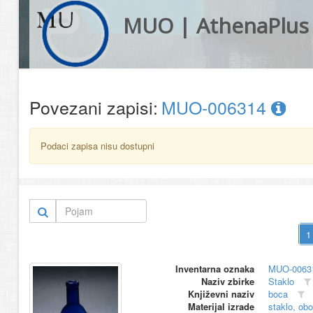
MUO | AthenaPlus
Povezani zapisi:
MUO-006314
Podaci zapisa nisu dostupni
Inventarna oznaka
MUO-0063
Naziv zbirke
Staklo
Književni naziv
boca
Materijal izrade
staklo, ob