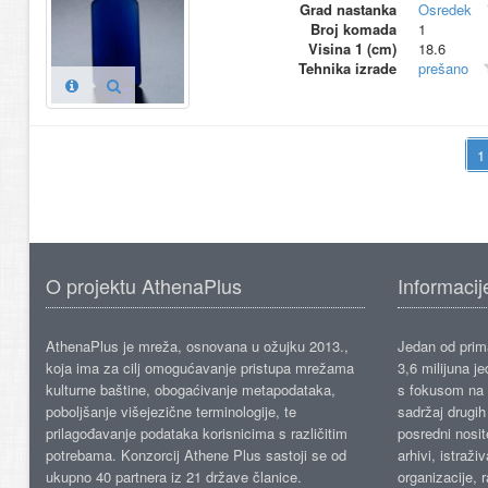
Grad nastanka
Osredek
Broj komada
1
Visina 1 (cm)
18.6
Tehnika izrade
prešano
O projektu AthenaPlus
Informacij
AthenaPlus je mreža, osnovana u ožujku 2013.,
Jedan od prima
koja ima za cilj omogućavanje pristupa mrežama
3,6 milijuna j
kulturne baštine, obogaćivanje metapodataka,
s fokusom na s
poboljšanje višejezične terminologije, te
sadržaj drugih 
prilagođavanje podataka korisnicima s različitim
posredni nosite
potrebama. Konzorcij Athene Plus sastoji se od
arhivi, istraži
ukupno 40 partnera iz 21 države članice.
organizacije, 