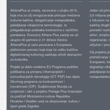
AthenaPlus je mreža, osnovana u ožujku 2013.,
Jedan od prima
koja ima za cilj omogućavanje pristupa mrežama
3,6 milijuna j
kulturne baštine, obogaćivanje metapodataka,
s fokusom na s
poboljšanje višejezične terminologije, te
sadržaj drugih 
prilagođavanje podataka korisnicima s različitim
posredni nosite
potrebama. Konzorcij Athene Plus sastoji se od
arhivi, istraži
ukupno 40 partnera iz 21 države članice.
organizacije, 
AthenaPlus je usko povezana s Europeana
uključen i priv
platformom pomoću koje koje će veliku količinu
Cilj projekta 
digitaliziranog kulturnog sadržaja učiniti dostupnim
pretraživanja 
za korisnike.
Europeane, kao
Projekt je dobio sredstva EU Programa podrške
dogradnja više
politikama za primjenu informacijskih i
poboljšanje kv
komunikacijskih tehnologije (ICT PSP) kao dijela
metapodataka
Okvirnog programa za konkurentnost i
inovativnost (CIP). Sudjelovanje Muzeja za
umjetnost i obrt u projektu Partage Plus financijski
će podržati Ministarstvo kulture Republike
Hrvatske i Gradski ured za obrazovanje, kulturu i
šport grada Zagreba.