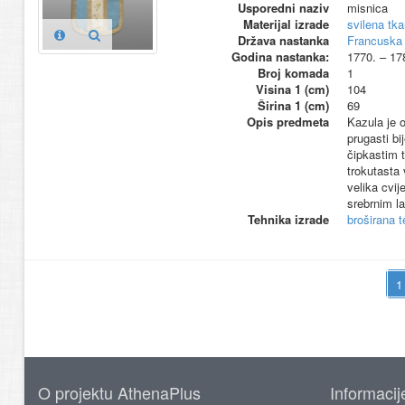
Usporedni naziv
misnica
Materijal izrade
svilena tka
Država nastanka
Francuska
Godina nastanka:
1770. – 17
Broj komada
1
Visina 1 (cm)
104
Širina 1 (cm)
69
Opis predmeta
Kazula je o
prugasti bi
čipkastim t
trokutasta 
velika cvij
srebrnim l
Tehnika izrade
broširana t
O projektu AthenaPlus
Informacij