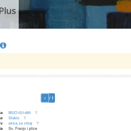
Plus
/ 1
ka
MUO-031485
ke
Staklo
iv
skica za vitraj
ta
Sv. Franjo i ptice