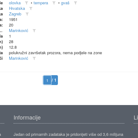
de
olovka
•
tempera
•
gvaš
ka
Hrvatska
ka
Zagreb
a:
1951
a:
20
dionica (proizvođač)
Marinković
da
1
m)
28
m)
12.8
ta
polukružni završetak prozora, nema podjele na zone
či
Marinković
/ 1
Informacije
L
a
Jedan od primarnih zadataka je pridonijeti više od 3,6 milijuna