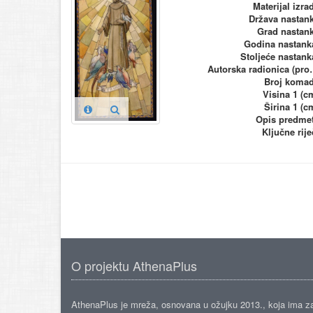
Materijal izra
Država nastan
Grad nastan
Godina nastank
Stoljeće nastank
Autorska ra
Broj koma
Visina 1 (c
Širina 1 (c
Opis predme
Ključne rije
O projektu AthenaPlus
AthenaPlus je mreža, osnovana u ožujku 2013., koja ima z