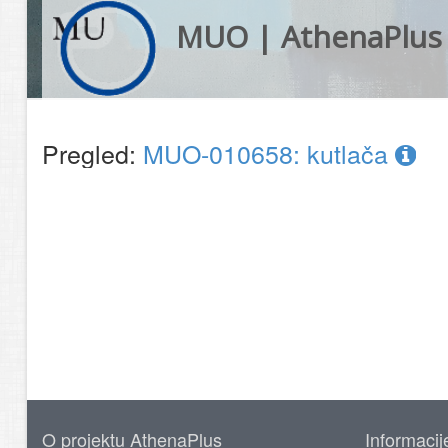
MUO | AthenaPlus
Pregled:
MUO-010658: kutlača
O projektu AthenaPlus
Informacij