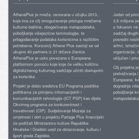
AthenaPlus je mreža, osnovana u ožujku 2013.,
Jedan od prima
koja ima za cilj omogućavanje pristupa mrežama
3,6 milijuna j
kulturne baštine, obogaćivanje metapodataka,
s fokusom na s
poboljšanje višejezične terminologije, te
sadržaj drugih 
prilagođavanje podataka korisnicima s različitim
posredni nosite
potrebama. Konzorcij Athene Plus sastoji se od
arhivi, istraži
ukupno 40 partnera iz 21 države članice.
organizacije, 
AthenaPlus je usko povezana s Europeana
uključen i priv
platformom pomoću koje koje će veliku količinu
Cilj projekta 
digitaliziranog kulturnog sadržaja učiniti dostupnim
pretraživanja 
za korisnike.
Europeane, kao
Projekt je dobio sredstva EU Programa podrške
dogradnja više
politikama za primjenu informacijskih i
poboljšanje kv
komunikacijskih tehnologije (ICT PSP) kao dijela
metapodataka
Okvirnog programa za konkurentnost i
inovativnost (CIP). Sudjelovanje Muzeja za
umjetnost i obrt u projektu Partage Plus financijski
će podržati Ministarstvo kulture Republike
Hrvatske i Gradski ured za obrazovanje, kulturu i
šport grada Zagreba.