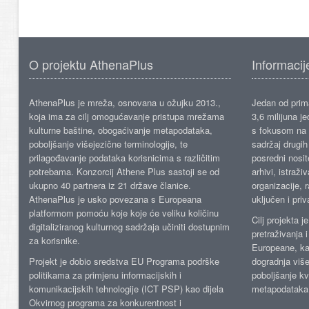
O projektu AthenaPlus
Informacij
AthenaPlus je mreža, osnovana u ožujku 2013.,
Jedan od prima
koja ima za cilj omogućavanje pristupa mrežama
3,6 milijuna j
kulturne baštine, obogaćivanje metapodataka,
s fokusom na s
poboljšanje višejezične terminologije, te
sadržaj drugih 
prilagođavanje podataka korisnicima s različitim
posredni nosite
potrebama. Konzorcij Athene Plus sastoji se od
arhivi, istraži
ukupno 40 partnera iz 21 države članice.
organizacije, 
AthenaPlus je usko povezana s Europeana
uključen i priv
platformom pomoću koje koje će veliku količinu
Cilj projekta 
digitaliziranog kulturnog sadržaja učiniti dostupnim
pretraživanja 
za korisnike.
Europeane, kao
Projekt je dobio sredstva EU Programa podrške
dogradnja više
politikama za primjenu informacijskih i
poboljšanje kv
komunikacijskih tehnologije (ICT PSP) kao dijela
metapodataka
Okvirnog programa za konkurentnost i