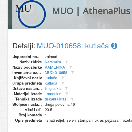
MUO | AthenaPlus
Detalji:
MUO-010658: kutlača
Usporedni naziv
zaimač
Naziv zbirke
Keramika
Naziv podzbirke
KAMENINA
Inventarna oznaka
MUO-010658
Književni naziv
kutlača
Grupa predmeta
kutlača
Država nastanka
Engleska
Materijal izrade
kamenina
Tehnika izrade
tiskani ukras
Stoljeće nastanka
druga polovina 19
v1xš1xd1
23.5
Broj komada
1
Opis predmeta
lisnati reljef, zeleni štampani ukras pejzaža i rozet