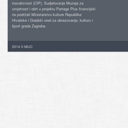
inovativnost (CIP). Sudjelovanje Muzeja za
umjetnost i obrt u projektu Partage Plus financijski
će podržati Ministarstvo kulture Republike
Hrvatske i Gradski ured za obrazovanje, kulturu i
šport grada Zagreba.
2014 © MUO