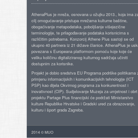
AthenaPlus je mreža, osnovana u ožujku 2013., koja ima z
cilj omogućavanje pristupa mrežama kulturne baštine,
obogaćivanje metapodataka, poboljšanje višejezične
terminologije, te prilagođavanje podataka korisnicima s
različitim potrebama. Konzorcij Athene Plus sastoji se od
ukupno 40 partnera iz 21 države članice. AthenaPlus je us
povezana s Europeana platformom pomoću koje koje će
veliku količinu digitaliziranog kulturnog sadržaja učiniti
dostupnim za korisnike.
Projekt je dobio sredstva EU Programa podrške politikama 
primjenu informacijskih i komunikacijskih tehnologije (ICT
PSP) kao dijela Okvirnog programa za konkurentnost i
inovativnost (CIP). Sudjelovanje Muzeja za umjetnost i obrt
projektu Partage Plus financijski će podržati Ministarstvo
kulture Republike Hrvatske i Gradski ured za obrazovanje,
kulturu i šport grada Zagreba.
2014 © MUO