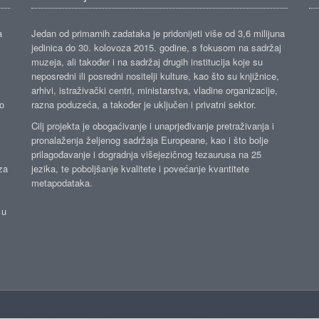
a
Jedan od primarnih zadataka je pridonijeti više od 3,6 milijuna
jedinica do 30. kolovoza 2015. godine, s fokusom na sadržaj
muzeja, ali također i na sadržaj drugih institucija koje su
neposredni ili posredni nositelji kulture, kao što su knjižnice,
arhivi, istraživački centri, ministarstva, vladine organizacije,
ko
razna poduzeća, a također je uključen i privatni sektor.
Cilj projekta je obogaćivanje i unaprjeđivanje pretraživanja i
pronalaženja željenog sadržaja Europeane, kao i što bolje
prilagođavanje i dogradnja višejezičnog tezaurusa na 25
za
jezika, te poboljšanje kvalitete i povećanje kvantitete
metapodataka.
 u