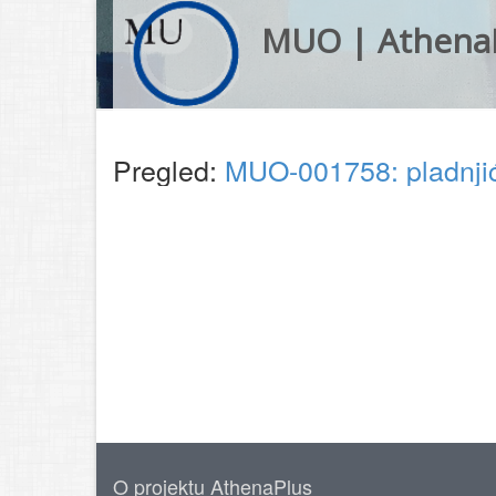
MUO | Athena
Pregled:
MUO-001758: pladnj
O projektu AthenaPlus