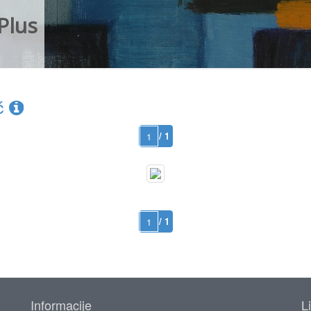
Plus
ić
/ 1
/ 1
Informacije
L