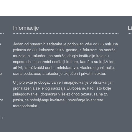
Informacije
L
a
Jedan od primarnih zadataka je pridonijeti više od 3,6 milijuna
jedinica do 30. kolovoza 2015. godine, s fokusom na sadržaj
muzeja, ali također i na sadržaj drugih institucija koje su
neposredni ili posredni nositelji kulture, kao što su knjižnice,
arhivi, istraživački centri, ministarstva, vladine organizacije,
ko
razna poduzeća, a također je uključen i privatni sektor.
Cilj projekta je obogaćivanje i unaprjeđivanje pretraživanja i
pronalaženja željenog sadržaja Europeane, kao i što bolje
prilagođavanje i dogradnja višejezičnog tezaurusa na 25
za
jezika, te poboljšanje kvalitete i povećanje kvantitete
metapodataka.
 u