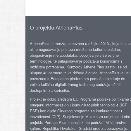
O projektu AthenaPlus
AthenaPlus je mreža, osnovana u ožujku 2013., koja ima z
cilj omogućavanje pristupa mrežama kulturne baštine,
obogaćivanje metapodataka, poboljšanje višejezične
terminologije, te prilagođavanje podataka korisnicima s
različitim potrebama. Konzorcij Athene Plus sastoji se od
ukupno 40 partnera iz 21 države članice. AthenaPlus je us
povezana s Europeana platformom pomoću koje koje će
veliku količinu digitaliziranog kulturnog sadržaja učiniti
dostupnim za korisnike.
Projekt je dobio sredstva EU Programa podrške politikama 
primjenu informacijskih i komunikacijskih tehnologije (ICT
PSP) kao dijela Okvirnog programa za konkurentnost i
inovativnost (CIP). Sudjelovanje Muzeja za umjetnost i obrt
projektu Partage Plus financijski će podržati Ministarstvo
kulture Republike Hrvatske i Gradski ured za obrazovanje,