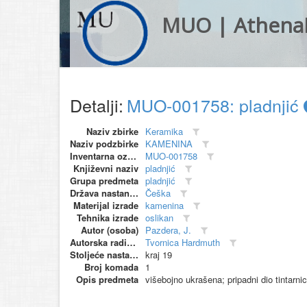
MUO | Athena
Detalji:
MUO-001758: pladnjić
Naziv zbirke
Keramika
Naziv podzbirke
KAMENINA
Inventarna oznaka
MUO-001758
Književni naziv
pladnjić
Grupa predmeta
pladnjić
Država nastanka
Češka
Materijal izrade
kamenina
Tehnika izrade
oslikan
Autor (osoba)
Pazdera, J.
Autorska radionica (proizvođač)
Tvornica Hardmuth
Stoljeće nastanka
kraj 19
Broj komada
1
Opis predmeta
višebojno ukrašena; pripadni dio tintar