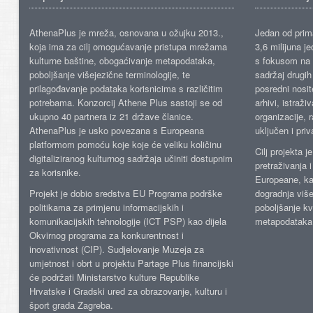
AthenaPlus je mreža, osnovana u ožujku 2013.,
Jedan od prima
koja ima za cilj omogućavanje pristupa mrežama
3,6 milijuna j
kulturne baštine, obogaćivanje metapodataka,
s fokusom na s
poboljšanje višejezične terminologije, te
sadržaj drugih 
prilagođavanje podataka korisnicima s različitim
posredni nosite
potrebama. Konzorcij Athene Plus sastoji se od
arhivi, istraži
ukupno 40 partnera iz 21 države članice.
organizacije, 
AthenaPlus je usko povezana s Europeana
uključen i priv
platformom pomoću koje koje će veliku količinu
Cilj projekta 
digitaliziranog kulturnog sadržaja učiniti dostupnim
pretraživanja 
za korisnike.
Europeane, kao
Projekt je dobio sredstva EU Programa podrške
dogradnja više
politikama za primjenu informacijskih i
poboljšanje kv
komunikacijskih tehnologije (ICT PSP) kao dijela
metapodataka
Okvirnog programa za konkurentnost i
inovativnost (CIP). Sudjelovanje Muzeja za
umjetnost i obrt u projektu Partage Plus financijski
će podržati Ministarstvo kulture Republike
Hrvatske i Gradski ured za obrazovanje, kulturu i
šport grada Zagreba.