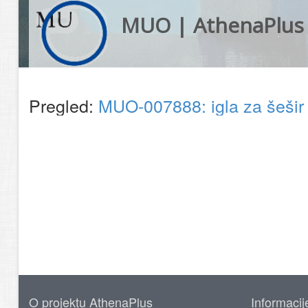
MUO | AthenaPlus
Pregled:
MUO-007888: igla za šeši
O projektu AthenaPlus
Informacij