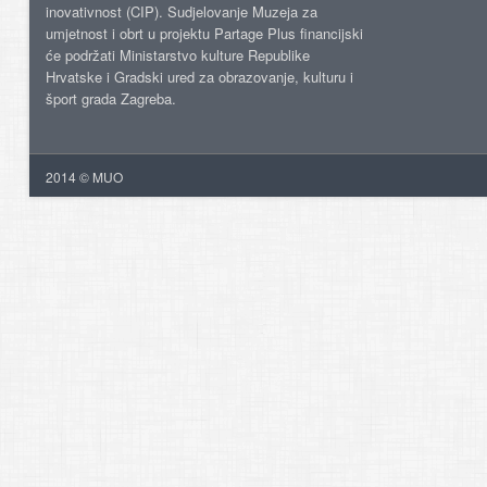
inovativnost (CIP). Sudjelovanje Muzeja za
umjetnost i obrt u projektu Partage Plus financijski
će podržati Ministarstvo kulture Republike
Hrvatske i Gradski ured za obrazovanje, kulturu i
šport grada Zagreba.
2014 © MUO