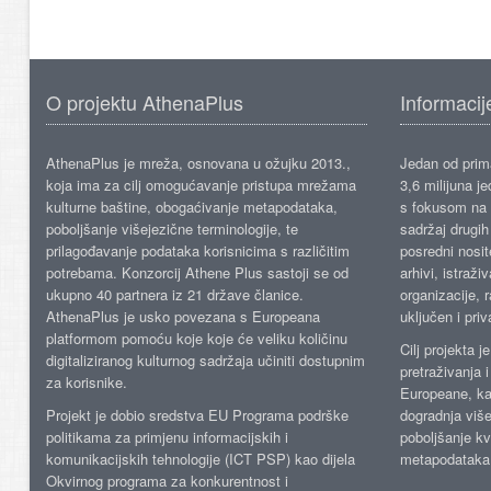
O projektu AthenaPlus
Informacij
AthenaPlus je mreža, osnovana u ožujku 2013.,
Jedan od prima
koja ima za cilj omogućavanje pristupa mrežama
3,6 milijuna j
kulturne baštine, obogaćivanje metapodataka,
s fokusom na s
poboljšanje višejezične terminologije, te
sadržaj drugih 
prilagođavanje podataka korisnicima s različitim
posredni nosite
potrebama. Konzorcij Athene Plus sastoji se od
arhivi, istraži
ukupno 40 partnera iz 21 države članice.
organizacije, 
AthenaPlus je usko povezana s Europeana
uključen i priv
platformom pomoću koje koje će veliku količinu
Cilj projekta 
digitaliziranog kulturnog sadržaja učiniti dostupnim
pretraživanja 
za korisnike.
Europeane, kao
Projekt je dobio sredstva EU Programa podrške
dogradnja više
politikama za primjenu informacijskih i
poboljšanje kv
komunikacijskih tehnologije (ICT PSP) kao dijela
metapodataka
Okvirnog programa za konkurentnost i