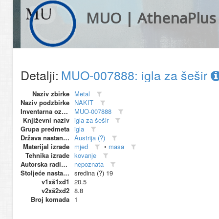
MUO | AthenaPlus
Detalji:
MUO-007888: igla za šešir
Naziv zbirke
Metal
Naziv podzbirke
NAKIT
Inventarna oznaka
MUO-007888
Književni naziv
igla za šešir
Grupa predmeta
igla
Država nastanka
Austrija (?)
Materijal izrade
mjed
•
masa
Tehnika izrade
kovanje
Autorska radionica (proizvođač)
nepoznata
Stoljeće nastanka
sredina (?) 19
v1xš1xd1
20.5
v2xš2xd2
8.8
Broj komada
1