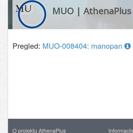
MUO | AthenaPlus
Pregled:
MUO-008404: manopan
O projektu AthenaPlus
Informacij