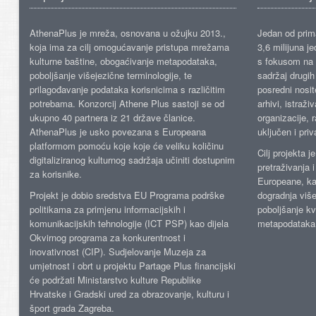
AthenaPlus je mreža, osnovana u ožujku 2013.,
Jedan od prima
koja ima za cilj omogućavanje pristupa mrežama
3,6 milijuna j
kulturne baštine, obogaćivanje metapodataka,
s fokusom na s
poboljšanje višejezične terminologije, te
sadržaj drugih 
prilagođavanje podataka korisnicima s različitim
posredni nosite
potrebama. Konzorcij Athene Plus sastoji se od
arhivi, istraži
ukupno 40 partnera iz 21 države članice.
organizacije, 
AthenaPlus je usko povezana s Europeana
uključen i priv
platformom pomoću koje koje će veliku količinu
Cilj projekta 
digitaliziranog kulturnog sadržaja učiniti dostupnim
pretraživanja 
za korisnike.
Europeane, kao
Projekt je dobio sredstva EU Programa podrške
dogradnja više
politikama za primjenu informacijskih i
poboljšanje kv
komunikacijskih tehnologije (ICT PSP) kao dijela
metapodataka
Okvirnog programa za konkurentnost i
inovativnost (CIP). Sudjelovanje Muzeja za
umjetnost i obrt u projektu Partage Plus financijski
će podržati Ministarstvo kulture Republike
Hrvatske i Gradski ured za obrazovanje, kulturu i
šport grada Zagreba.