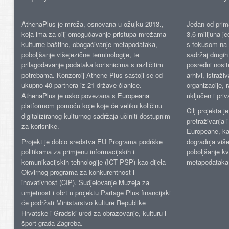
AthenaPlus je mreža, osnovana u ožujku 2013.,
Jedan od prima
koja ima za cilj omogućavanje pristupa mrežama
3,6 milijuna j
kulturne baštine, obogaćivanje metapodataka,
s fokusom na s
poboljšanje višejezične terminologije, te
sadržaj drugih 
prilagođavanje podataka korisnicima s različitim
posredni nosite
potrebama. Konzorcij Athene Plus sastoji se od
arhivi, istraži
ukupno 40 partnera iz 21 države članice.
organizacije, 
AthenaPlus je usko povezana s Europeana
uključen i priv
platformom pomoću koje koje će veliku količinu
Cilj projekta 
digitaliziranog kulturnog sadržaja učiniti dostupnim
pretraživanja 
za korisnike.
Europeane, kao
Projekt je dobio sredstva EU Programa podrške
dogradnja više
politikama za primjenu informacijskih i
poboljšanje kv
komunikacijskih tehnologije (ICT PSP) kao dijela
metapodataka
Okvirnog programa za konkurentnost i
inovativnost (CIP). Sudjelovanje Muzeja za
umjetnost i obrt u projektu Partage Plus financijski
će podržati Ministarstvo kulture Republike
Hrvatske i Gradski ured za obrazovanje, kulturu i
šport grada Zagreba.