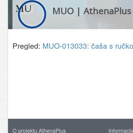
MUO | AthenaPlus
Pregled:
MUO-013033: čaša s ruč
O projektu AthenaPlus
Informacij