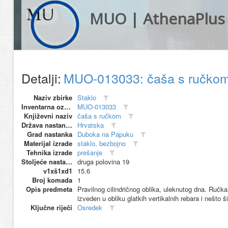
MUO | AthenaPlus
Detalji:
MUO-013033: čaša s ručko
Naziv zbirke
Staklo
Inventarna oznaka
MUO-013033
Književni naziv
čaša s ručkom
Država nastanka
Hrvatska
Grad nastanka
Duboka na Papuku
Materijal izrade
staklo, bezbojno
Tehnika izrade
prešanje
Stoljeće nastanka
druga polovina 19
v1xš1xd1
15.6
Broj komada
1
Opis predmeta
Pravilnog cilindričnog oblika, uleknutog dna. Ručk
izveden u obliku glatkih vertikalnih rebara i nešto 
Ključne riječi
Osredek