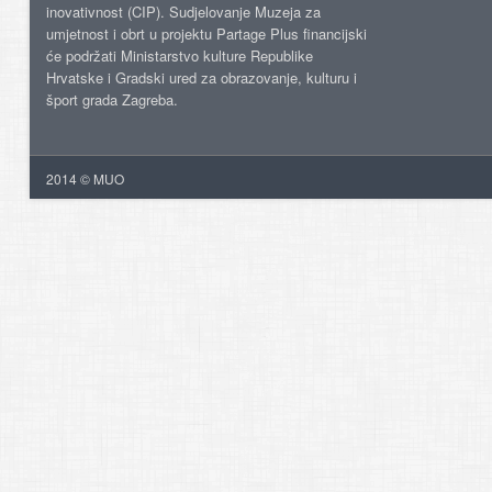
inovativnost (CIP). Sudjelovanje Muzeja za
umjetnost i obrt u projektu Partage Plus financijski
će podržati Ministarstvo kulture Republike
Hrvatske i Gradski ured za obrazovanje, kulturu i
šport grada Zagreba.
2014 © MUO