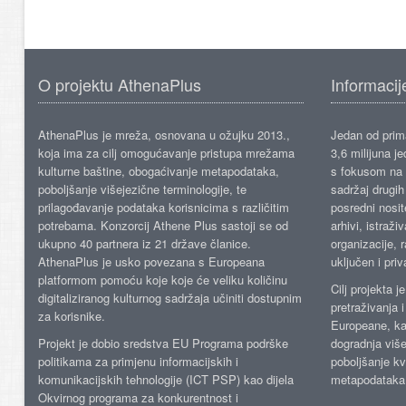
O projektu AthenaPlus
Informacij
AthenaPlus je mreža, osnovana u ožujku 2013.,
Jedan od prima
koja ima za cilj omogućavanje pristupa mrežama
3,6 milijuna j
kulturne baštine, obogaćivanje metapodataka,
s fokusom na s
poboljšanje višejezične terminologije, te
sadržaj drugih 
prilagođavanje podataka korisnicima s različitim
posredni nosite
potrebama. Konzorcij Athene Plus sastoji se od
arhivi, istraži
ukupno 40 partnera iz 21 države članice.
organizacije, 
AthenaPlus je usko povezana s Europeana
uključen i priv
platformom pomoću koje koje će veliku količinu
Cilj projekta 
digitaliziranog kulturnog sadržaja učiniti dostupnim
pretraživanja 
za korisnike.
Europeane, kao
Projekt je dobio sredstva EU Programa podrške
dogradnja više
politikama za primjenu informacijskih i
poboljšanje kv
komunikacijskih tehnologije (ICT PSP) kao dijela
metapodataka
Okvirnog programa za konkurentnost i