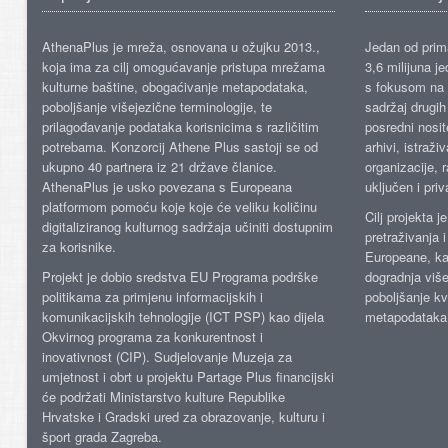
AthenaPlus je mreža, osnovana u ožujku 2013.,
Jedan od prima
koja ima za cilj omogućavanje pristupa mrežama
3,6 milijuna j
kulturne baštine, obogaćivanje metapodataka,
s fokusom na s
poboljšanje višejezične terminologije, te
sadržaj drugih 
prilagođavanje podataka korisnicima s različitim
posredni nosite
potrebama. Konzorcij Athene Plus sastoji se od
arhivi, istraži
ukupno 40 partnera iz 21 države članice.
organizacije, 
AthenaPlus je usko povezana s Europeana
uključen i priv
platformom pomoću koje koje će veliku količinu
Cilj projekta 
digitaliziranog kulturnog sadržaja učiniti dostupnim
pretraživanja 
za korisnike.
Europeane, kao
Projekt je dobio sredstva EU Programa podrške
dogradnja više
politikama za primjenu informacijskih i
poboljšanje kv
komunikacijskih tehnologije (ICT PSP) kao dijela
metapodataka
Okvirnog programa za konkurentnost i
inovativnost (CIP). Sudjelovanje Muzeja za
umjetnost i obrt u projektu Partage Plus financijski
će podržati Ministarstvo kulture Republike
Hrvatske i Gradski ured za obrazovanje, kulturu i
šport grada Zagreba.