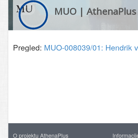
MUO | AthenaPlus
Pregled:
MUO-008039/01: Hendrik 
O projektu AthenaPlus
Informacij