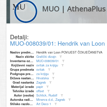
MUO | AthenaPlus
Detalji:
MUO-008039/01: Hendrik van Loon
Naslov predmeta
Hendrik van Loon POVIJEST ČOVJEČANSTVA
Naziv zbirke
Grafički dizajn
Inventarna oznaka
MUO-008039/01
Književni naziv
ovitak za knjigu
Grupa predmeta
ovitak
Podgrupa predmeta
za knjigu
Država nastanka
Hrvatska
Grad nastanka
Zagreb
Materijal izrade
papir
Tehnika izrade
offset
Autor (osoba)
Schlick, Rudolf
Autorska radionica (proizvođač)
Minerva d.d., Zagreb
Stilsko razdoblje
Art Deco 1