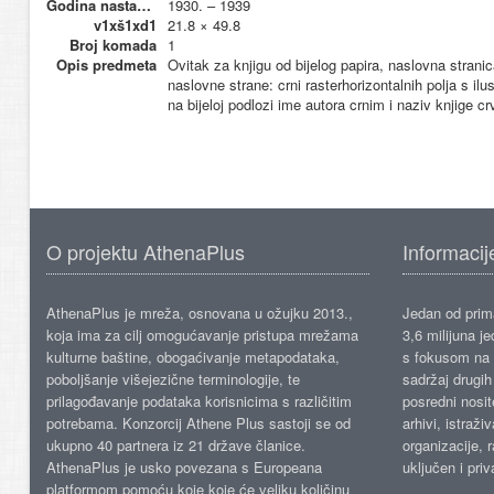
Godina nastanka
1930. – 1939
v1xš1xd1
21.8 × 49.8
Broj komada
1
Opis predmeta
Ovitak za knjigu od bijelog papira, naslovna stranic
naslovne strane: crni rasterhorizontalnih polja s ilu
na bijeloj podlozi ime autora crnim i naziv knjige c
O projektu AthenaPlus
Informacij
AthenaPlus je mreža, osnovana u ožujku 2013.,
Jedan od prima
koja ima za cilj omogućavanje pristupa mrežama
3,6 milijuna j
kulturne baštine, obogaćivanje metapodataka,
s fokusom na s
poboljšanje višejezične terminologije, te
sadržaj drugih 
prilagođavanje podataka korisnicima s različitim
posredni nosite
potrebama. Konzorcij Athene Plus sastoji se od
arhivi, istraži
ukupno 40 partnera iz 21 države članice.
organizacije, 
AthenaPlus je usko povezana s Europeana
uključen i priv
platformom pomoću koje koje će veliku količinu