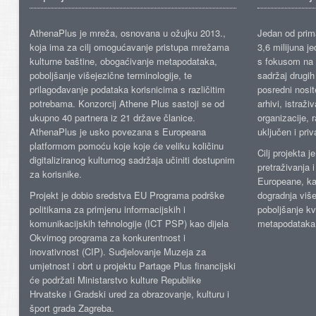
AthenaPlus je mreža, osnovana u ožujku 2013.,
Jedan od prima
koja ima za cilj omogućavanje pristupa mrežama
3,6 milijuna j
kulturne baštine, obogaćivanje metapodataka,
s fokusom na s
poboljšanje višejezične terminologije, te
sadržaj drugih 
prilagođavanje podataka korisnicima s različitim
posredni nosite
potrebama. Konzorcij Athene Plus sastoji se od
arhivi, istraži
ukupno 40 partnera iz 21 države članice.
organizacije, 
AthenaPlus je usko povezana s Europeana
uključen i priv
platformom pomoću koje koje će veliku količinu
Cilj projekta 
digitaliziranog kulturnog sadržaja učiniti dostupnim
pretraživanja 
za korisnike.
Europeane, kao
Projekt je dobio sredstva EU Programa podrške
dogradnja više
politikama za primjenu informacijskih i
poboljšanje kv
komunikacijskih tehnologije (ICT PSP) kao dijela
metapodataka
Okvirnog programa za konkurentnost i
inovativnost (CIP). Sudjelovanje Muzeja za
umjetnost i obrt u projektu Partage Plus financijski
će podržati Ministarstvo kulture Republike
Hrvatske i Gradski ured za obrazovanje, kulturu i
šport grada Zagreba.