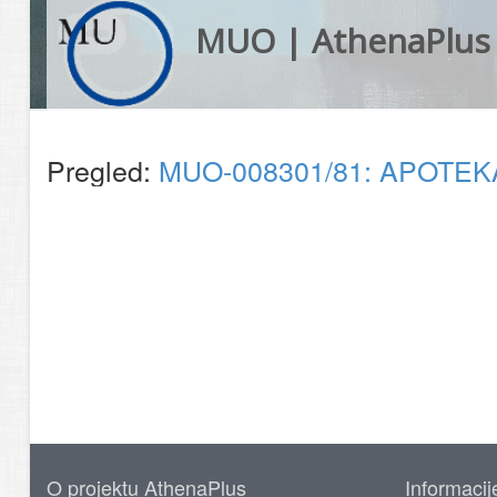
MUO | AthenaPlus
Pregled:
MUO-008301/81: APOTEKA M
O projektu AthenaPlus
Informacij