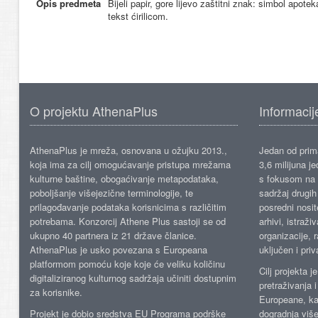
Opis predmeta
Bijeli papir, gore lijevo zaštitni znak: simbol apot
tekst ćirilicom.
O projektu AthenaPlus
Informacij
AthenaPlus je mreža, osnovana u ožujku 2013.,
Jedan od prima
koja ima za cilj omogućavanje pristupa mrežama
3,6 milijuna j
kulturne baštine, obogaćivanje metapodataka,
s fokusom na s
poboljšanje višejezične terminologije, te
sadržaj drugih 
prilagođavanje podataka korisnicima s različitim
posredni nosite
potrebama. Konzorcij Athene Plus sastoji se od
arhivi, istraži
ukupno 40 partnera iz 21 države članice.
organizacije, 
AthenaPlus je usko povezana s Europeana
uključen i priv
platformom pomoću koje koje će veliku količinu
Cilj projekta 
digitaliziranog kulturnog sadržaja učiniti dostupnim
pretraživanja 
za korisnike.
Europeane, kao
Projekt je dobio sredstva EU Programa podrške
dogradnja više