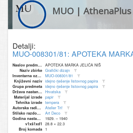
MUO | AthenaPlus
Detalji:
MUO-008301/81: APOTEKA MARKA JEL
Naslov predmeta
APOTEKA MARKA JELIĆA NIŠ
Naziv zbirke
Grafički dizajn
Inventarna oznaka
MUO-008301/81
Književni naziv
idejno rješenje listovnog papira
Grupa predmeta
idejno rješenje listovnog papira
Država nastanka
Hrvatska
Materijal izrade
papir
Tehnika izrade
tempera
Autorska radionica (proizvođač)
Atelier Tri!
Stilsko razdoblje
Art Deco
Godina nastanka
1929. – 1940
v1xš1xd1
28.8 × 22.3
Broj komada
1