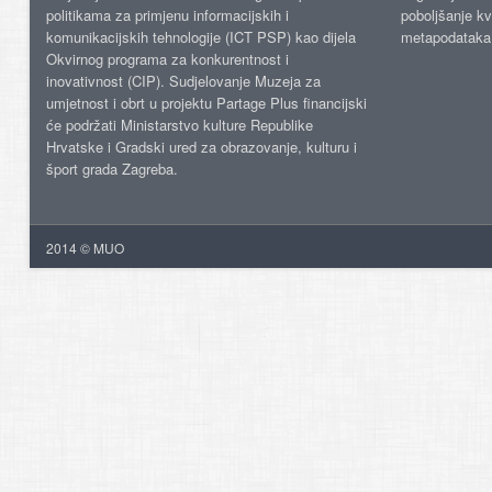
politikama za primjenu informacijskih i
poboljšanje kv
komunikacijskih tehnologije (ICT PSP) kao dijela
metapodataka
Okvirnog programa za konkurentnost i
inovativnost (CIP). Sudjelovanje Muzeja za
umjetnost i obrt u projektu Partage Plus financijski
će podržati Ministarstvo kulture Republike
Hrvatske i Gradski ured za obrazovanje, kulturu i
šport grada Zagreba.
2014 © MUO