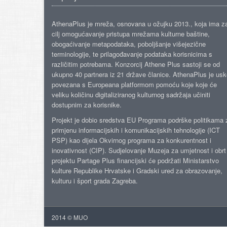
AthenaPlus je mreža, osnovana u ožujku 2013., koja ima z
cilj omogućavanje pristupa mrežama kulturne baštine,
obogaćivanje metapodataka, poboljšanje višejezične
terminologije, te prilagođavanje podataka korisnicima s
različitim potrebama. Konzorcij Athene Plus sastoji se od
ukupno 40 partnera iz 21 države članice. AthenaPlus je us
povezana s Europeana platformom pomoću koje koje će
veliku količinu digitaliziranog kulturnog sadržaja učiniti
dostupnim za korisnike.
Projekt je dobio sredstva EU Programa podrške politikama 
primjenu informacijskih i komunikacijskih tehnologije (ICT
PSP) kao dijela Okvirnog programa za konkurentnost i
inovativnost (CIP). Sudjelovanje Muzeja za umjetnost i obrt
projektu Partage Plus financijski će podržati Ministarstvo
kulture Republike Hrvatske i Gradski ured za obrazovanje,
kulturu i šport grada Zagreba.
2014 © MUO