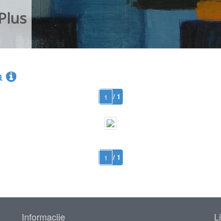
Plus
a
/ 1
/ 1
Informacije
L