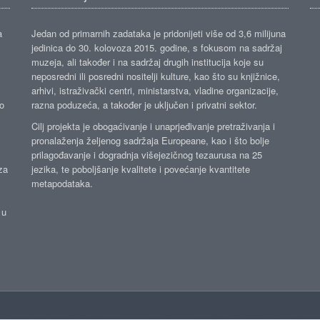
a
Jedan od primarnih zadataka je pridonijeti više od 3,6 milijuna
jedinica do 30. kolovoza 2015. godine, s fokusom na sadržaj
muzeja, ali također i na sadržaj drugih institucija koje su
neposredni ili posredni nositelji kulture, kao što su knjižnice,
arhivi, istraživački centri, ministarstva, vladine organizacije,
ko
razna poduzeća, a također je uključen i privatni sektor.
Cilj projekta je obogaćivanje i unaprjeđivanje pretraživanja i
pronalaženja željenog sadržaja Europeane, kao i što bolje
prilagođavanje i dogradnja višejezičnog tezaurusa na 25
za
jezika, te poboljšanje kvalitete i povećanje kvantitete
metapodataka.
 u