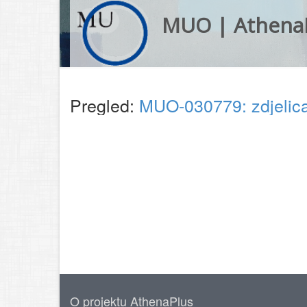
MUO | Athena
Pregled:
MUO-030779: zdjelic
O projektu AthenaPlus