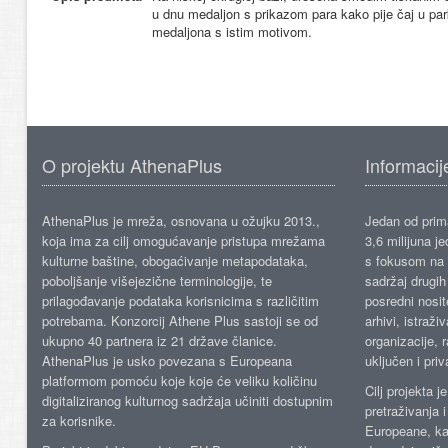
u dnu medaljon s prikazom para kako pije čaj u pa
medaljona s istim motivom.
O projektu AthenaPlus
Informacij
AthenaPlus je mreža, osnovana u ožujku 2013.,
Jedan od prima
koja ima za cilj omogućavanje pristupa mrežama
3,6 milijuna j
kulturne baštine, obogaćivanje metapodataka,
s fokusom na s
poboljšanje višejezične terminologije, te
sadržaj drugih 
prilagođavanje podataka korisnicima s različitim
posredni nosite
potrebama. Konzorcij Athene Plus sastoji se od
arhivi, istraži
ukupno 40 partnera iz 21 države članice.
organizacije, 
AthenaPlus je usko povezana s Europeana
uključen i priv
platformom pomoću koje koje će veliku količinu
Cilj projekta 
digitaliziranog kulturnog sadržaja učiniti dostupnim
pretraživanja 
za korisnike.
Europeane, kao