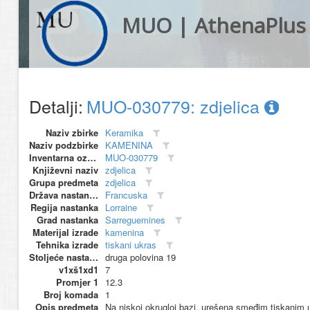
MUO | AthenaPlus
Detalji:
MUO-030779: zdjelica
Naziv zbirke
Keramika
Naziv podzbirke
KAMENINA
Inventarna oznaka
MUO-030779
Književni naziv
zdjelica
Grupa predmeta
zdjelica
Država nastanka
Francuska
Regija nastanka
Lorraine
Grad nastanka
Sarreguemines
Materijal izrade
kamenina
Tehnika izrade
tiskani ukras
Stoljeće nastanka
druga polovina 19
v1xš1xd1
7
Promjer 1
12.3
Broj komada
1
Opis predmeta
Na niskoj okrugloj bazi, urešena smeđim tiskanim u