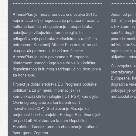
AthenaPlus je mreža, osnovana u ožujku 2013.,
Jedan od prima
koja ima za cilj omogućavanje pristupa mrežama
3,6 milijuna j
kulturne baštine, obogaćivanje metapodataka,
s fokusom na s
poboljšanje višejezične terminologije, te
sadržaj drugih 
prilagođavanje podataka korisnicima s različitim
posredni nosite
potrebama. Konzorcij Athene Plus sastoji se od
arhivi, istraži
ukupno 40 partnera iz 21 države članice.
organizacije, 
AthenaPlus je usko povezana s Europeana
uključen i priv
platformom pomoću koje koje će veliku količinu
Cilj projekta 
digitaliziranog kulturnog sadržaja učiniti dostupnim
pretraživanja 
za korisnike.
Europeane, kao
Projekt je dobio sredstva EU Programa podrške
dogradnja više
politikama za primjenu informacijskih i
poboljšanje kv
komunikacijskih tehnologije (ICT PSP) kao dijela
metapodataka
Okvirnog programa za konkurentnost i
inovativnost (CIP). Sudjelovanje Muzeja za
umjetnost i obrt u projektu Partage Plus financijski
će podržati Ministarstvo kulture Republike
Hrvatske i Gradski ured za obrazovanje, kulturu i
šport grada Zagreba.