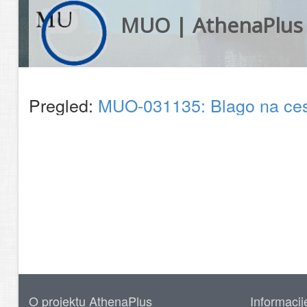
MUO | AthenaPlus
Pregled:
MUO-031135: Blago na cesti
O projektu AthenaPlus
Informacij