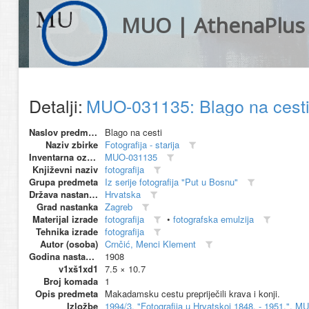
MUO | AthenaPlus
Detalji:
MUO-031135: Blago na cesti:
Naslov predmeta
Blago na cesti
Naziv zbirke
Fotografija - starija
Inventarna oznaka
MUO-031135
Književni naziv
fotografija
Grupa predmeta
Iz serije fotografija "Put u Bosnu"
Država nastanka
Hrvatska
Grad nastanka
Zagreb
Materijal izrade
fotografija
•
fotografska emulzija
Tehnika izrade
fotografija
Autor (osoba)
Crnčić, Menci Klement
Godina nastanka
1908
v1xš1xd1
7.5 × 10.7
Broj komada
1
Opis predmeta
Makadamsku cestu prepriječili krava i konji.
Izložbe
1994/3, "Fotografija u Hrvatskoj 1848. - 1951.", M