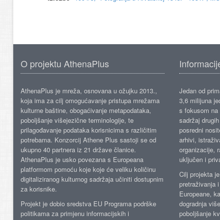
O projektu AthenaPlus
Informacij
AthenaPlus je mreža, osnovana u ožujku 2013.,
Jedan od prima
koja ima za cilj omogućavanje pristupa mrežama
3,6 milijuna j
kulturne baštine, obogaćivanje metapodataka,
s fokusom na s
poboljšanje višejezične terminologije, te
sadržaj drugih 
prilagođavanje podataka korisnicima s različitim
posredni nosite
potrebama. Konzorcij Athene Plus sastoji se od
arhivi, istraži
ukupno 40 partnera iz 21 države članice.
organizacije, 
AthenaPlus je usko povezana s Europeana
uključen i priv
platformom pomoću koje koje će veliku količinu
Cilj projekta 
digitaliziranog kulturnog sadržaja učiniti dostupnim
pretraživanja 
za korisnike.
Europeane, kao
Projekt je dobio sredstva EU Programa podrške
dogradnja više
politikama za primjenu informacijskih i
poboljšanje kv