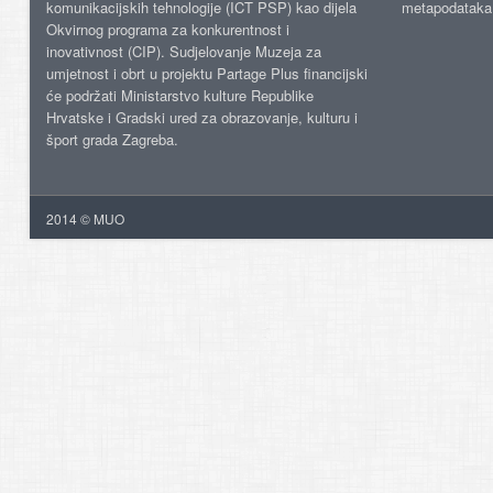
komunikacijskih tehnologije (ICT PSP) kao dijela
metapodataka
Okvirnog programa za konkurentnost i
inovativnost (CIP). Sudjelovanje Muzeja za
umjetnost i obrt u projektu Partage Plus financijski
će podržati Ministarstvo kulture Republike
Hrvatske i Gradski ured za obrazovanje, kulturu i
šport grada Zagreba.
2014 © MUO