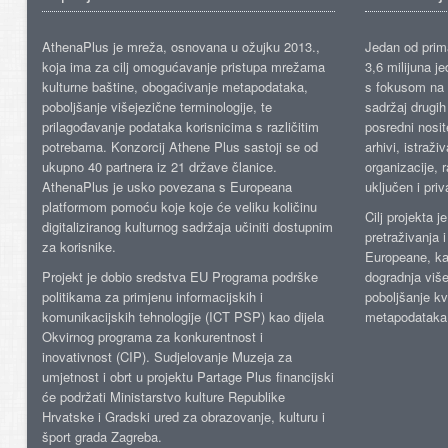
AthenaPlus je mreža, osnovana u ožujku 2013.,
Jedan od prima
koja ima za cilj omogućavanje pristupa mrežama
3,6 milijuna j
kulturne baštine, obogaćivanje metapodataka,
s fokusom na s
poboljšanje višejezične terminologije, te
sadržaj drugih 
prilagođavanje podataka korisnicima s različitim
posredni nosite
potrebama. Konzorcij Athene Plus sastoji se od
arhivi, istraži
ukupno 40 partnera iz 21 države članice.
organizacije, 
AthenaPlus je usko povezana s Europeana
uključen i priv
platformom pomoću koje koje će veliku količinu
Cilj projekta 
digitaliziranog kulturnog sadržaja učiniti dostupnim
pretraživanja 
za korisnike.
Europeane, kao
Projekt je dobio sredstva EU Programa podrške
dogradnja više
politikama za primjenu informacijskih i
poboljšanje kv
komunikacijskih tehnologije (ICT PSP) kao dijela
metapodataka
Okvirnog programa za konkurentnost i
inovativnost (CIP). Sudjelovanje Muzeja za
umjetnost i obrt u projektu Partage Plus financijski
će podržati Ministarstvo kulture Republike
Hrvatske i Gradski ured za obrazovanje, kulturu i
šport grada Zagreba.