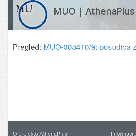
MUO | AthenaPlus
Pregled:
MUO-008410/9: posudica z
O projektu AthenaPlus
Informacij