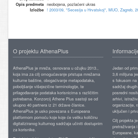
Opis predmeta
neobojena, pozlaćeni ukras
Izložbe
! 2003/09, "Secesija u Hrvatskoj", MUO, Zagreb, 2
O projektu AthenaPlus
Informacij
AthenaPlus je mreža, osnovana u ožujku 2013.,
Jedan od prima
koja ima za cilj omogućavanje pristupa mrežama
3,6 milijuna j
kulturne baštine, obogaćivanje metapodataka,
s fokusom na s
poboljšanje višejezične terminologije, te
sadržaj drugih 
prilagođavanje podataka korisnicima s različitim
posredni nosite
potrebama. Konzorcij Athene Plus sastoji se od
arhivi, istraži
ukupno 40 partnera iz 21 države članice.
organizacije, 
AthenaPlus je usko povezana s Europeana
uključen i priv
platformom pomoću koje koje će veliku količinu
Cilj projekta 
digitaliziranog kulturnog sadržaja učiniti dostupnim
pretraživanja 
za korisnike.
Europeane, kao