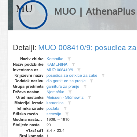
MUO | AthenaPlus
Detalji:
MUO-008410/9: posudica za
Naziv zbirke
Keramika
Naziv podzbirke
KAMENINA
Inventarna oznaka
MUO-008410/9
Književni naziv
posudica za četkice za zube
Dodatak nazivu
dio garniture za pranje
Grupa predmeta
garnitura za pranje
Država nastanka
Njemačka
Grad nastanka
Meissen - Störnewitz
Materijal izrade
kamenina
Tehnika izrade
pozlata
Stilsko razdoblje
secesija
Godina nastanka
1906. – 1910
Stoljeće nastanka
20
v1xš1xd1
8.4 × 23.4
Broj komada
1