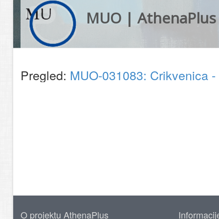
MUO | AthenaPlus
Pregled:
MUO-031083: Crikvenica - 
O projektu AthenaPlus
Informacij