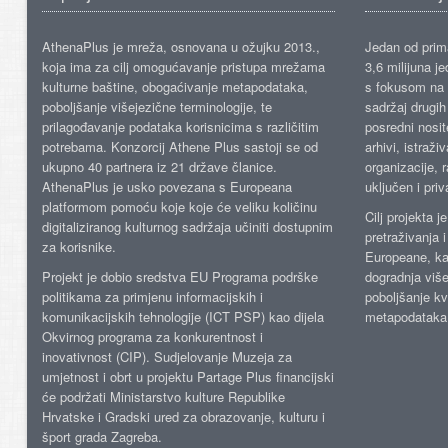
AthenaPlus je mreža, osnovana u ožujku 2013.,
Jedan od prima
koja ima za cilj omogućavanje pristupa mrežama
3,6 milijuna j
kulturne baštine, obogaćivanje metapodataka,
s fokusom na s
poboljšanje višejezične terminologije, te
sadržaj drugih 
prilagođavanje podataka korisnicima s različitim
posredni nosite
potrebama. Konzorcij Athene Plus sastoji se od
arhivi, istraži
ukupno 40 partnera iz 21 države članice.
organizacije, 
AthenaPlus je usko povezana s Europeana
uključen i priv
platformom pomoću koje koje će veliku količinu
Cilj projekta 
digitaliziranog kulturnog sadržaja učiniti dostupnim
pretraživanja 
za korisnike.
Europeane, kao
Projekt je dobio sredstva EU Programa podrške
dogradnja više
politikama za primjenu informacijskih i
poboljšanje kv
komunikacijskih tehnologije (ICT PSP) kao dijela
metapodataka
Okvirnog programa za konkurentnost i
inovativnost (CIP). Sudjelovanje Muzeja za
umjetnost i obrt u projektu Partage Plus financijski
će podržati Ministarstvo kulture Republike
Hrvatske i Gradski ured za obrazovanje, kulturu i
šport grada Zagreba.