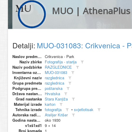
MUO | AthenaPlus
Detalji:
MUO-031083: Crikvenica - P
Naslov predmeta
Crikvenica - Park
Naziv zbirke
Fotografija - starija
Naziv podzbirke
RAZGLEDNICE
Inventarna oznaka
MUO-031083
Književni naziv
razglednica
Grupa predmeta
razglednica
Podgrupa predmeta
poštanska
Država nastanka
Hrvatska
Grad nastanka
Stara Kanjiža
Materijal izrade
karton
Tehnika izrade
fotografija
•
svjetlotisak
Autorska radionica (proizvođač)
Atelijer Krišer
Godina nastanka
oko 1930
v1xš1xd1
9 × 14
Broj komada
1