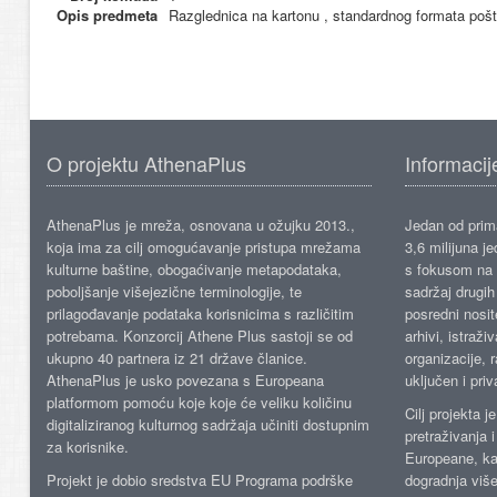
Opis predmeta
Razglednica na kartonu , standardnog formata pošt
O projektu AthenaPlus
Informacij
AthenaPlus je mreža, osnovana u ožujku 2013.,
Jedan od prima
koja ima za cilj omogućavanje pristupa mrežama
3,6 milijuna j
kulturne baštine, obogaćivanje metapodataka,
s fokusom na s
poboljšanje višejezične terminologije, te
sadržaj drugih 
prilagođavanje podataka korisnicima s različitim
posredni nosite
potrebama. Konzorcij Athene Plus sastoji se od
arhivi, istraži
ukupno 40 partnera iz 21 države članice.
organizacije, 
AthenaPlus je usko povezana s Europeana
uključen i priv
platformom pomoću koje koje će veliku količinu
Cilj projekta 
digitaliziranog kulturnog sadržaja učiniti dostupnim
pretraživanja 
za korisnike.
Europeane, kao
Projekt je dobio sredstva EU Programa podrške
dogradnja više