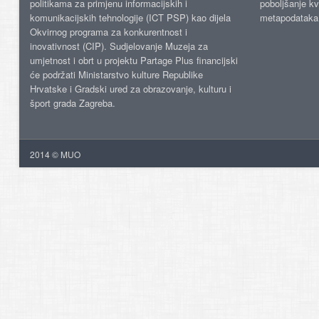
politikama za primjenu informacijskih i
poboljšanje kv
komunikacijskih tehnologije (ICT PSP) kao dijela
metapodataka
Okvirnog programa za konkurentnost i
inovativnost (CIP). Sudjelovanje Muzeja za
umjetnost i obrt u projektu Partage Plus financijski
će podržati Ministarstvo kulture Republike
Hrvatske i Gradski ured za obrazovanje, kulturu i
šport grada Zagreba.
2014 © MUO