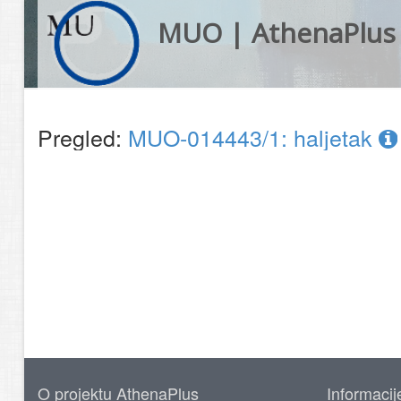
MUO | AthenaPlus
Pregled:
MUO-014443/1: haljetak
O projektu AthenaPlus
Informacij