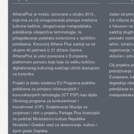
AthenaPlus je mreža, osnovana u ožujku 2013.,
Jedan od prima
koja ima za cilj omogućavanje pristupa mrežama
3,6 milijuna j
kulturne baštine, obogaćivanje metapodataka,
s fokusom na s
poboljšanje višejezične terminologije, te
sadržaj drugih 
prilagođavanje podataka korisnicima s različitim
posredni nosite
potrebama. Konzorcij Athene Plus sastoji se od
arhivi, istraži
ukupno 40 partnera iz 21 države članice.
organizacije, 
AthenaPlus je usko povezana s Europeana
uključen i priv
platformom pomoću koje koje će veliku količinu
Cilj projekta 
digitaliziranog kulturnog sadržaja učiniti dostupnim
pretraživanja 
za korisnike.
Europeane, kao
Projekt je dobio sredstva EU Programa podrške
dogradnja više
politikama za primjenu informacijskih i
poboljšanje kv
komunikacijskih tehnologije (ICT PSP) kao dijela
metapodataka
Okvirnog programa za konkurentnost i
inovativnost (CIP). Sudjelovanje Muzeja za
umjetnost i obrt u projektu Partage Plus financijski
će podržati Ministarstvo kulture Republike
Hrvatske i Gradski ured za obrazovanje, kulturu i
šport grada Zagreba.