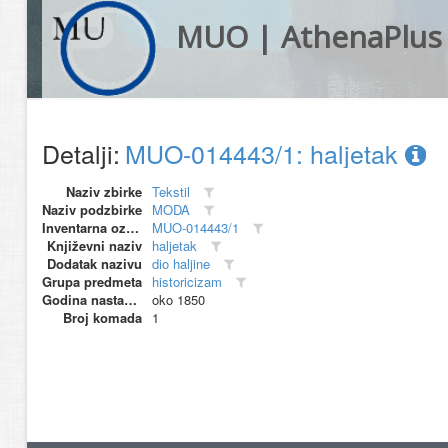
MUO | AthenaPlus
Detalji:
MUO-014443/1: haljetak
Naziv zbirke
Tekstil
Naziv podzbirke
MODA
Inventarna oznaka
MUO-014443/1
Književni naziv
haljetak
Dodatak nazivu
dio haljine
Grupa predmeta
historicizam
Godina nastanka
oko 1850
Broj komada
1