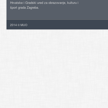
Hrvatske i Gradski ured za obrazovanje, kulturu i
šport grada Zagreba.
2014 © MUO