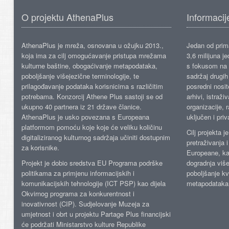
O projektu AthenaPlus
Informacij
AthenaPlus je mreža, osnovana u ožujku 2013.,
Jedan od prima
koja ima za cilj omogućavanje pristupa mrežama
3,6 milijuna j
kulturne baštine, obogaćivanje metapodataka,
s fokusom na s
poboljšanje višejezične terminologije, te
sadržaj drugih 
prilagođavanje podataka korisnicima s različitim
posredni nosite
potrebama. Konzorcij Athene Plus sastoji se od
arhivi, istraži
ukupno 40 partnera iz 21 države članice.
organizacije, 
AthenaPlus je usko povezana s Europeana
uključen i priv
platformom pomoću koje koje će veliku količinu
Cilj projekta 
digitaliziranog kulturnog sadržaja učiniti dostupnim
pretraživanja 
za korisnike.
Europeane, kao
Projekt je dobio sredstva EU Programa podrške
dogradnja više
politikama za primjenu informacijskih i
poboljšanje kv
komunikacijskih tehnologije (ICT PSP) kao dijela
metapodataka
Okvirnog programa za konkurentnost i
inovativnost (CIP). Sudjelovanje Muzeja za
umjetnost i obrt u projektu Partage Plus financijski
će podržati Ministarstvo kulture Republike