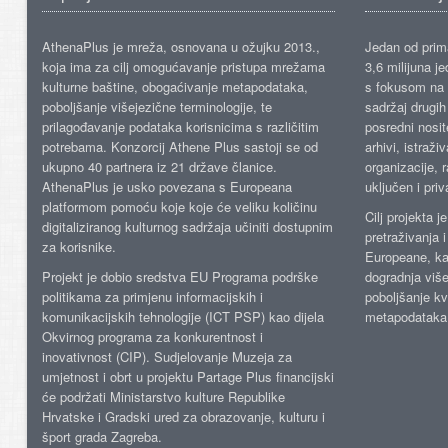
AthenaPlus je mreža, osnovana u ožujku 2013.,
Jedan od prima
koja ima za cilj omogućavanje pristupa mrežama
3,6 milijuna j
kulturne baštine, obogaćivanje metapodataka,
s fokusom na s
poboljšanje višejezične terminologije, te
sadržaj drugih 
prilagođavanje podataka korisnicima s različitim
posredni nosite
potrebama. Konzorcij Athene Plus sastoji se od
arhivi, istraži
ukupno 40 partnera iz 21 države članice.
organizacije, 
AthenaPlus je usko povezana s Europeana
uključen i priv
platformom pomoću koje koje će veliku količinu
Cilj projekta 
digitaliziranog kulturnog sadržaja učiniti dostupnim
pretraživanja 
za korisnike.
Europeane, kao
Projekt je dobio sredstva EU Programa podrške
dogradnja više
politikama za primjenu informacijskih i
poboljšanje kv
komunikacijskih tehnologije (ICT PSP) kao dijela
metapodataka
Okvirnog programa za konkurentnost i
inovativnost (CIP). Sudjelovanje Muzeja za
umjetnost i obrt u projektu Partage Plus financijski
će podržati Ministarstvo kulture Republike
Hrvatske i Gradski ured za obrazovanje, kulturu i
šport grada Zagreba.