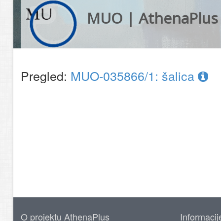
MUO | AthenaPlus
Pregled:
MUO-035866/1: šalica
O projektu AthenaPlus
Informacij