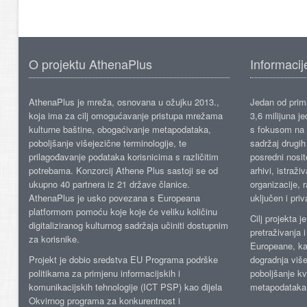
O projektu AthenaPlus
Informacij
AthenaPlus je mreža, osnovana u ožujku 2013.,
Jedan od prima
koja ima za cilj omogućavanje pristupa mrežama
3,6 milijuna j
kulturne baštine, obogaćivanje metapodataka,
s fokusom na s
poboljšanje višejezične terminologije, te
sadržaj drugih 
prilagođavanje podataka korisnicima s različitim
posredni nosite
potrebama. Konzorcij Athene Plus sastoji se od
arhivi, istraži
ukupno 40 partnera iz 21 države članice.
organizacije, 
AthenaPlus je usko povezana s Europeana
uključen i priv
platformom pomoću koje koje će veliku količinu
Cilj projekta 
digitaliziranog kulturnog sadržaja učiniti dostupnim
pretraživanja 
za korisnike.
Europeane, kao
Projekt je dobio sredstva EU Programa podrške
dogradnja više
politikama za primjenu informacijskih i
poboljšanje kv
komunikacijskih tehnologije (ICT PSP) kao dijela
metapodataka
Okvirnog programa za konkurentnost i