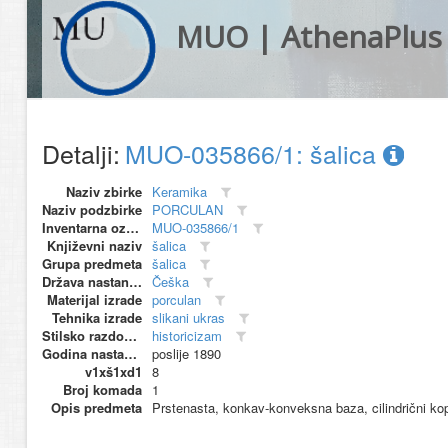
MUO | AthenaPlus
Detalji:
MUO-035866/1: šalica
Naziv zbirke
Keramika
Naziv podzbirke
PORCULAN
Inventarna oznaka
MUO-035866/1
Književni naziv
šalica
Grupa predmeta
šalica
Država nastanka
Češka
Materijal izrade
porculan
Tehnika izrade
slikani ukras
Stilsko razdoblje
historicizam
Godina nastanka
poslije 1890
v1xš1xd1
8
Broj komada
1
Opis predmeta
Prstenasta, konkav-konveksna baza, cilindrični kopr