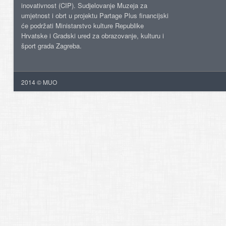
inovativnost (CIP). Sudjelovanje Muzeja za
umjetnost i obrt u projektu Partage Plus financijski
će podržati Ministarstvo kulture Republike
Hrvatske i Gradski ured za obrazovanje, kulturu i
šport grada Zagreba.
2014 © MUO