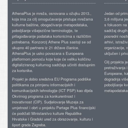
AthenaPlus je mreža, osnovana u ožujku 2013.,
Jedan od prima
koja ima za cilj omogućavanje pristupa mrežama
3,6 milijuna j
kulturne baštine, obogaćivanje metapodataka,
s fokusom na s
poboljšanje višejezične terminologije, te
sadržaj drugih 
prilagođavanje podataka korisnicima s različitim
posredni nosite
potrebama. Konzorcij Athene Plus sastoji se od
arhivi, istraži
ukupno 40 partnera iz 21 države članice.
organizacije, 
AthenaPlus je usko povezana s Europeana
uključen i priv
platformom pomoću koje koje će veliku količinu
Cilj projekta 
digitaliziranog kulturnog sadržaja učiniti dostupnim
pretraživanja 
za korisnike.
Europeane, kao
Projekt je dobio sredstva EU Programa podrške
dogradnja više
politikama za primjenu informacijskih i
poboljšanje kv
komunikacijskih tehnologije (ICT PSP) kao dijela
metapodataka
Okvirnog programa za konkurentnost i
inovativnost (CIP). Sudjelovanje Muzeja za
umjetnost i obrt u projektu Partage Plus financijski
će podržati Ministarstvo kulture Republike
Hrvatske i Gradski ured za obrazovanje, kulturu i
šport grada Zagreba.