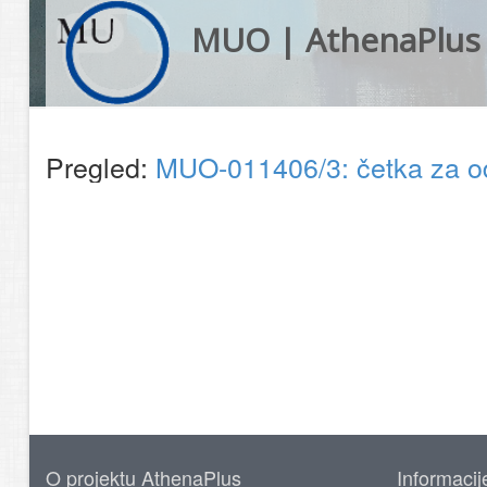
MUO | AthenaPlus
Pregled:
MUO-011406/3: četka za od
O projektu AthenaPlus
Informacij