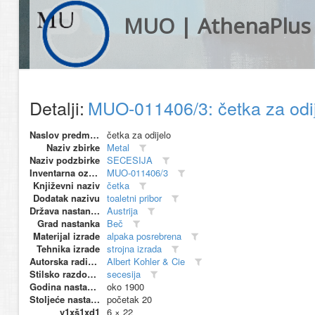
MUO | AthenaPlus
Detalji:
MUO-011406/3: četka za odi
Naslov predmeta
četka za odijelo
Naziv zbirke
Metal
Naziv podzbirke
SECESIJA
Inventarna oznaka
MUO-011406/3
Književni naziv
četka
Dodatak nazivu
toaletni pribor
Država nastanka
Austrija
Grad nastanka
Beč
Materijal izrade
alpaka posrebrena
Tehnika izrade
strojna izrada
Autorska radionica (proizvođač)
Albert Kohler & Cie
Stilsko razdoblje
secesija
Godina nastanka
oko 1900
Stoljeće nastanka
početak 20
v1xš1xd1
6 × 22