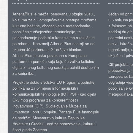
AthenaPlus je mreža, osnovana u ožujku 2013.,
Jedan od prima
koja ima za cilj omogućavanje pristupa mrežama
3,6 milijuna j
kulturne baštine, obogaćivanje metapodataka,
s fokusom na s
poboljšanje višejezične terminologije, te
sadržaj drugih 
prilagođavanje podataka korisnicima s različitim
posredni nosite
potrebama. Konzorcij Athene Plus sastoji se od
arhivi, istraži
ukupno 40 partnera iz 21 države članice.
organizacije, 
AthenaPlus je usko povezana s Europeana
uključen i priv
platformom pomoću koje koje će veliku količinu
Cilj projekta 
digitaliziranog kulturnog sadržaja učiniti dostupnim
pretraživanja 
za korisnike.
Europeane, kao
Projekt je dobio sredstva EU Programa podrške
dogradnja više
politikama za primjenu informacijskih i
poboljšanje kv
komunikacijskih tehnologije (ICT PSP) kao dijela
metapodataka
Okvirnog programa za konkurentnost i
inovativnost (CIP). Sudjelovanje Muzeja za
umjetnost i obrt u projektu Partage Plus financijski
će podržati Ministarstvo kulture Republike
Hrvatske i Gradski ured za obrazovanje, kulturu i
šport grada Zagreba.