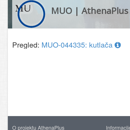
MUO | AthenaPlus
Pregled:
MUO-044335: kutlača
O projektu AthenaPlus
Informacij